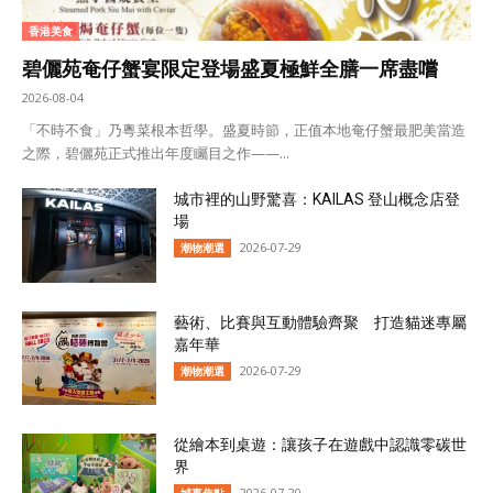
香港美食
碧儷苑奄仔蟹宴限定登場盛夏極鮮全膳一席盡嚐
2026-08-04
「不時不食」乃粵菜根本哲學。盛夏時節，正值本地奄仔蟹最肥美當造
之際，碧儷苑正式推出年度矚目之作——...
城市裡的山野驚喜：KAILAS 登山概念店登
場
2026-07-29
潮物潮選
藝術、比賽與互動體驗齊聚 打造貓迷專屬
嘉年華
2026-07-29
潮物潮選
從繪本到桌遊：讓孩子在遊戲中認識零碳世
界
2026-07-20