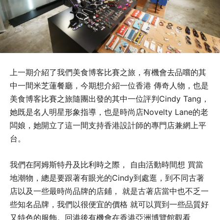
上一期介紹了我們美食博客比賽之旅，有機會去品嚐的其
中一間米芝蓮餐廳，今期想介紹一位香港 傳奇人物，也是
美食博客比賽之旅隨團出發的其中一位評判Cindy Tang，
她既是名人明星形象指導，也是時尚店Novelty Lane的老
闆娘，她開立了這一間支持香港設計師的專門店兼網上平
台。
我們在阿姆斯特丹及比利時之際， 自由活動時間想 買當
地潮物，總是要跟著有眼光的Cindy到處逛，到不同古著
店以及一些最時尚品牌的店鋪， 就是古著店當中也不乏一
些知名品牌，我們以很便宜的價格 就可以買到一些品質好
又特色的服飾。回港後有機會在香港亞洲博覽館觀看