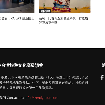
潮物潮選
驚喜：KAILAS 登山概念
藝術、比賽與互動體驗齊聚 打造貓
迷專屬嘉年華
注台灣旅遊文化高級讀物
追
ur 潮遊天下 ~ 香港馬克媒體出版《Tour 潮遊天下》雜誌，介紹
及全球各地旅遊景點、住宿、餐飲及周邊旅遊產品。同名的網
臉書，每日即時放送第一手旅遊資訊。
們 Contact us:
info@trendy-tour.com