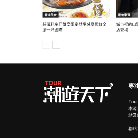
香港美食
潮物潮選
碧儷苑奄仔蟹宴限定登場盛夏極鮮全
城市裡的山野
膳一席盡嚐
店登場
專
To
本港
站及
聯絡我