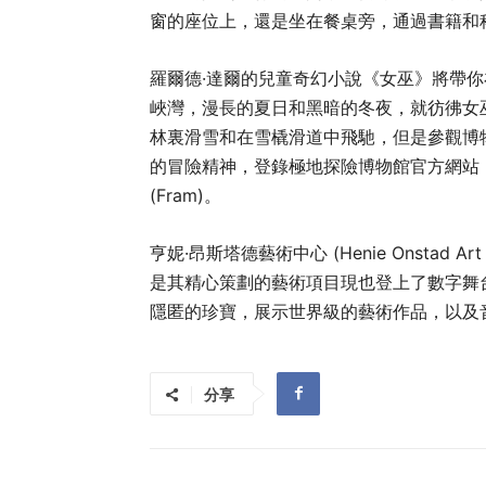
窗的座位上，還是坐在餐桌旁，通過書籍和
羅爾德·達爾的兒童奇幻小說《女巫》將帶
峽灣，漫長的夏日和黑暗的冬夜，就彷彿女
林裏滑雪和在雪橇滑道中飛馳，但是參觀博
的冒險精神，登錄極地探險博物館官方網站
(Fram)。
亨妮·昂斯塔德藝術中心 (Henie Onstad
是其精心策劃的藝術項目現也登上了數字舞台。
隱匿的珍寶，展示世界級的藝術作品，以及
分享