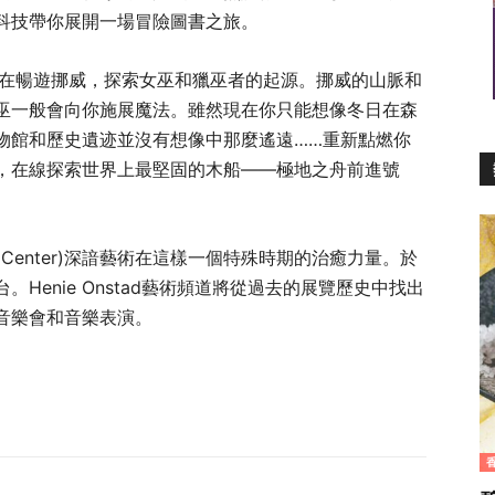
科技帶你展開一場冒險圖書之旅。
你在暢遊挪威，探索女巫和獵巫者的起源。挪威的山脈和
巫一般會向你施展魔法。雖然現在你只能想像冬日在森
物館和歷史遺迹並沒有想像中那麼遙遠……重新點燃你
，在線探索世界上最堅固的木船——極地之舟前進號
 Art Center)深諳藝術在這樣一個特殊時期的治癒力量。於
Henie Onstad藝術頻道將從過去的展覽歷史中找出
音樂會和音樂表演。