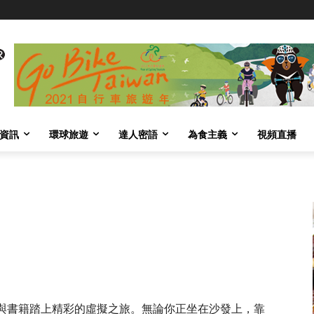
資訊
環球旅遊
達人密語
為食主義
視頻直播
與書籍踏上精彩的虛擬之旅。無論你正坐在沙發上，靠