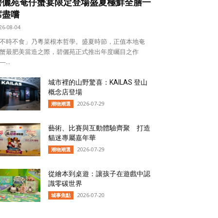
碧儷苑奄仔蟹宴限定登場盛夏極鮮全膳一
席盡嚐
26-08-04
不時不食」乃粵菜根本哲學。盛夏時節，正值本地奄
蟹最肥美當造之際，碧儷苑正式推出年度矚目之作
...
城市裡的山野驚喜：KAILAS 登山
概念店登場
2026-07-29
潮物潮選
藝術、比賽與互動體驗齊聚 打造
貓迷專屬嘉年華
2026-07-29
潮物潮選
從繪本到桌遊：讓孩子在遊戲中認
識零碳世界
2026-07-20
城事焦點