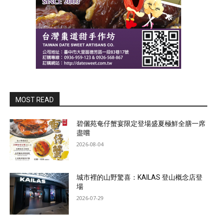
MOST READ
碧儷苑奄仔蟹宴限定登場盛夏極鮮全膳一席
盡嚐
2026-08-04
城市裡的山野驚喜：KAILAS 登山概念店登
場
2026-07-29