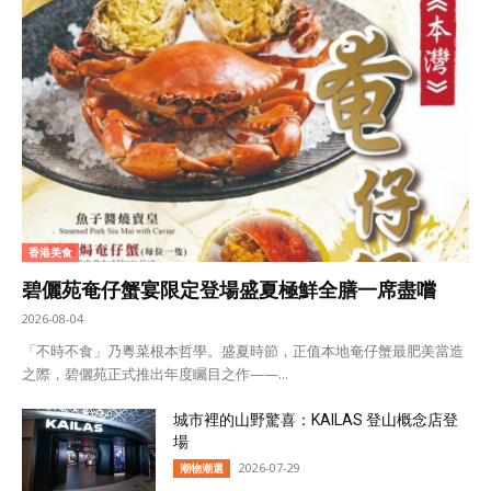
香港美食
碧儷苑奄仔蟹宴限定登場盛夏極鮮全膳一席盡嚐
2026-08-04
「不時不食」乃粵菜根本哲學。盛夏時節，正值本地奄仔蟹最肥美當造
之際，碧儷苑正式推出年度矚目之作——...
城市裡的山野驚喜：KAILAS 登山概念店登
場
2026-07-29
潮物潮選