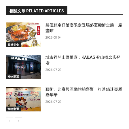
相關文章 RELATED ARTICLES
碧儷苑奄仔蟹宴限定登場盛夏極鮮全膳一席
盡嚐
2026-08-04
香港美食
城市裡的山野驚喜：KAILAS 登山概念店登
場
2026-07-29
潮物潮選
藝術、比賽與互動體驗齊聚 打造貓迷專屬
嘉年華
2026-07-29
潮物潮選