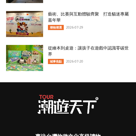
藝術、比賽與互動體驗齊聚 打造貓迷專屬
嘉年華
2026-07-29
潮物潮選
從繪本到桌遊：讓孩子在遊戲中認識零碳世
界
2026-07-20
城事焦點