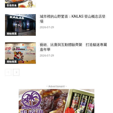
香港美食
城市裡的山野驚喜：KAILAS 登山概念店登
場
2026-07-29
潮物潮選
藝術、比賽與互動體驗齊聚 打造貓迷專屬
嘉年華
2026-07-29
潮物潮選
- Advertisment -