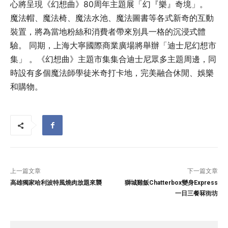
心將呈現《幻想曲》80周年主題展「幻『樂』奇境」。
魔法帽、魔法椅、魔法水池、魔法圖書等各式新奇的互動
裝置，將為當地粉絲和消費者帶來別具一格的沉浸式體
驗。 同期，上海大寧國際商業廣場將舉辦「迪士尼幻想市
集」 。《幻想曲》主題市集集合迪士尼眾多主題周邊，同
時設有多個魔法師學徒米奇打卡地，完美融合休閒、娛樂
和購物。
上一篇文章
下一篇文章
高雄獨家哈利波特風燒肉放題來襲
獅城雞飯Chatterbox變身Express
一日三餐冧街坊