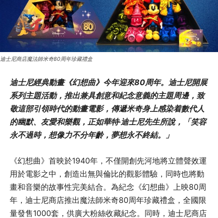
迪士尼商店魔法師米奇80周年珍藏禮盒
迪士尼經典動畫《幻想曲》今年迎來80周年。迪士尼開展
系列主題活動，推出兼具創意和紀念意義的主題周邊，致
敬這部引領時代的動畫電影，傳遞米奇身上感染着數代人
的幽默、友愛和樂觀，正如華特∙迪士尼先生所說，「笑容
永不過時，想像力不分年齡，夢想永不終結。」
《幻想曲》首映於1940年，不僅開創先河地將立體聲效運
用於電影之中，創造出無與倫比的觀影體驗，同時也將動
畫和音樂的故事性完美結合。為紀念《幻想曲》上映80周
年，迪士尼商店推出魔法師米奇80周年珍藏禮盒，全國限
量發售1000套，供廣大粉絲收藏紀念。同時，迪士尼商店