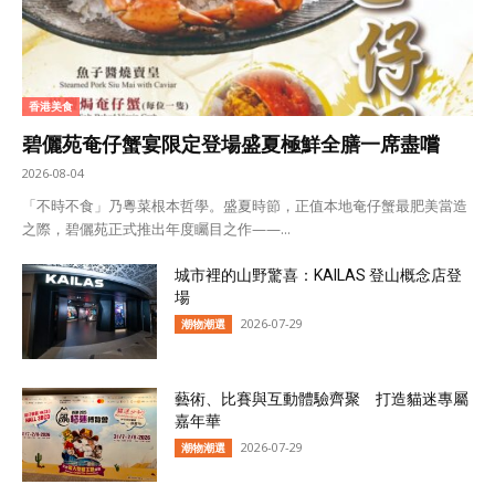
香港美食
碧儷苑奄仔蟹宴限定登場盛夏極鮮全膳一席盡嚐
2026-08-04
「不時不食」乃粵菜根本哲學。盛夏時節，正值本地奄仔蟹最肥美當造
之際，碧儷苑正式推出年度矚目之作——...
城市裡的山野驚喜：KAILAS 登山概念店登
場
2026-07-29
潮物潮選
藝術、比賽與互動體驗齊聚 打造貓迷專屬
嘉年華
2026-07-29
潮物潮選