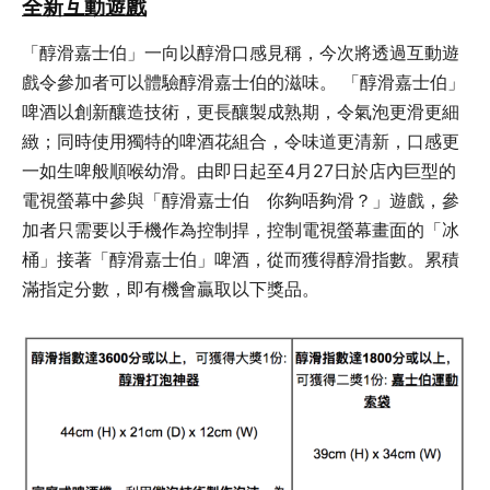
全新互動遊戲
「醇滑嘉士伯」一向以醇滑口感見稱，今次將透過互動遊
戲令參加者可以體驗醇滑嘉士伯的滋味。 「醇滑嘉士伯」
啤酒以創新釀造技術，更長釀製成熟期，令氣泡更滑更細
緻；同時使用獨特的啤酒花組合，令味道更清新，口感更
一如生啤般順喉幼滑。由即日起至4月27日於店內巨型的
電視螢幕中參與「醇滑嘉士伯 你夠唔夠滑？」遊戲，參
加者只需要以手機作為控制捍，控制電視螢幕畫面的「冰
桶」接著「醇滑嘉士伯」啤酒，從而獲得醇滑指數。累積
滿指定分數，即有機會贏取以下獎品。