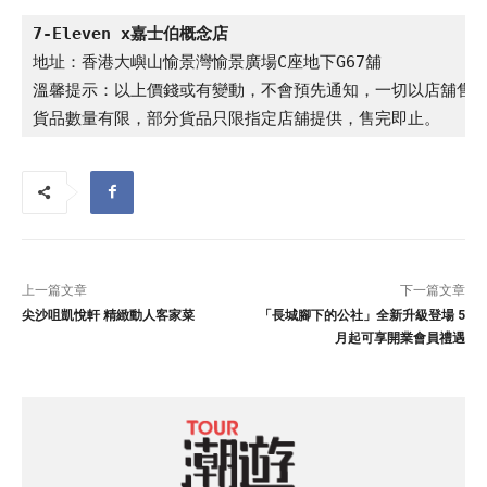
7-Eleven x嘉士伯概念店
地址：香港大嶼山愉景灣愉景廣場C座地下G67舖

溫馨提示：以上價錢或有變動，不會預先通知，一切以店舖售價
貨品數量有限，部分貨品只限指定店舖提供，售完即止。
上一篇文章
下一篇文章
尖沙咀凱悅軒 精緻動人客家菜
「長城腳下的公社」全新升級登場 5
月起可享開業會員禮遇