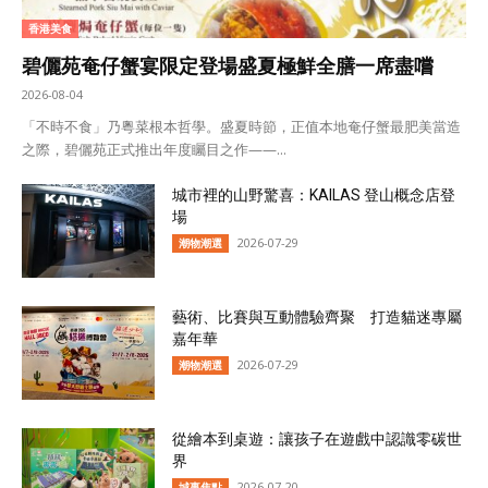
香港美食
碧儷苑奄仔蟹宴限定登場盛夏極鮮全膳一席盡嚐
2026-08-04
「不時不食」乃粵菜根本哲學。盛夏時節，正值本地奄仔蟹最肥美當造
之際，碧儷苑正式推出年度矚目之作——...
城市裡的山野驚喜：KAILAS 登山概念店登
場
2026-07-29
潮物潮選
藝術、比賽與互動體驗齊聚 打造貓迷專屬
嘉年華
2026-07-29
潮物潮選
從繪本到桌遊：讓孩子在遊戲中認識零碳世
界
2026-07-20
城事焦點