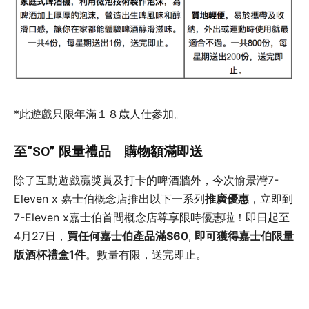
*此遊戲只限年滿１８歳人仕參加。
至
“SO” 限量禮品
購物
額滿即送
除了互動遊戲贏獎賞及打卡的啤酒牆外，今次愉景灣7-
Eleven x 嘉士伯概念店推出以下一系列
推廣優惠
，立即到
7-Eleven x嘉士伯首間概念店尊享限時優惠啦！即日起至
4月27日，
買任何嘉士伯產品滿
$60
,
即可獲得嘉士伯限量
版酒杯禮盒1件
。數量有限，送完即止。