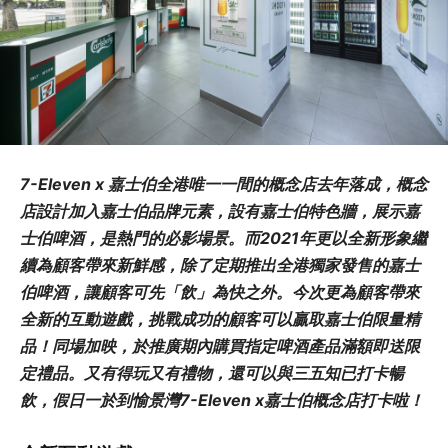
7-Eleven x 嘉士伯全港唯一一間的概念店去年落成，概念
店設計加入嘉士伯品牌元素，設有嘉士伯特色牆，展示嘉
士伯啤酒，是熱門的必影場景。而2021年更以全新形象繼
續為顧客帶來新鮮感，除了定期推出全港獨家發售的嘉士
伯啤酒，讓顧客可先「飲」為快之外。今次更為顧客帶來
全新的互動遊戲，挑戰成功的顧客可以贏取嘉士伯限量精
品！同場加映，於推廣期內購買指定啤酒產品滿額即送限
定禮品。又有得玩又有禮物，還可以與三五知已打卡暢
飲，假日一於到愉景灣7-Eleven x嘉士伯概念店打卡啦！