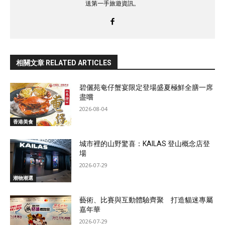
送第一手旅遊資訊。
相關文章 RELATED ARTICLES
碧儷苑奄仔蟹宴限定登場盛夏極鮮全膳一席
盡嚐
2026-08-04
香港美食
城市裡的山野驚喜：KAILAS 登山概念店登
場
2026-07-29
潮物潮選
藝術、比賽與互動體驗齊聚 打造貓迷專屬
嘉年華
2026-07-29