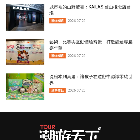
城市裡的山野驚喜：KAILAS 登山概念店登
場
2026-07-29
潮物潮選
藝術、比賽與互動體驗齊聚 打造貓迷專屬
嘉年華
2026-07-29
潮物潮選
從繪本到桌遊：讓孩子在遊戲中認識零碳世
界
2026-07-20
城事焦點