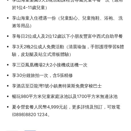
於1位4-11歲兒童）
享山海童入住禮遇一份（兒童點心、兒童拖鞋、浴袍、 洗
漱等用品）
享每日2位成人及2位12歲以下小朋友豐富中西式自助早餐
享3天2晚2位成人免費活動（清晨瑜伽，手部護理學習&體
驗，皮划艇及站立式滑板體驗）
享三亞鳳凰機場2大2小接機或送機一次
享30分鐘旅拍一次，含5張精修
享酒店至亞龍灣1號小鎮奧特萊斯免費穿梭巴士
暢玩980平方米兒童家庭泳池以及1700平方米無邊泳池
夏令營套餐人民幣4,999元起，更多詳情及預訂，可致電
(0898)8820 1234。