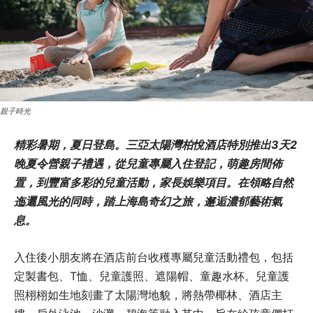
親子時光
精彩暑期，夏日登島。三亞太陽灣柏悅酒店特別推出3天2
晚夏令營親子禮遇，從兒童專屬入住登記，萌趣房間佈
置，到豐富多彩的兒童活動，家長娛樂項目。在領略自然
迤邐風光的同時，踏上海島奇幻之旅，邂逅濃郁藝術氣
息。
入住後小朋友將在酒店前台收穫專屬兒童活動禮包，包括
定製書包、T恤、兒童護照、遮陽帽、童趣水杯。兒童護
照栩栩如生地刻畫了太陽灣地貌，將熱帶椰林、酒店主