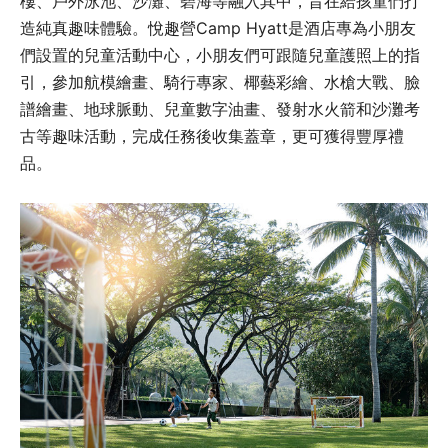
樓、戶外泳池、沙灘、碧海等融入其中，旨在給孩童們打
造純真趣味體驗。悅趣營Camp Hyatt是酒店專為小朋友
們設置的兒童活動中心，小朋友們可跟隨兒童護照上的指
引，參加航模繪畫、騎行專家、椰藝彩繪、水槍大戰、臉
譜繪畫、地球脈動、兒童數字油畫、發射水火箭和沙灘考
古等趣味活動，完成任務後收集蓋章，更可獲得豐厚禮
品。