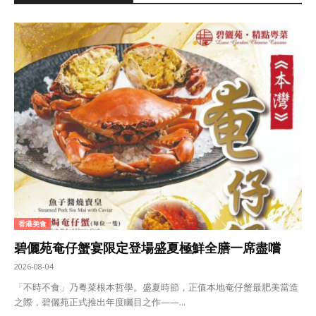
香港美食
碧儷苑奄仔蟹宴限定登場盛夏極鮮全膳一席盡嚐
2026-08-04
「不時不食」乃粵菜根本哲學。盛夏時節，正值本地奄仔蟹最肥美當造
之際，碧儷苑正式推出年度矚目之作——...