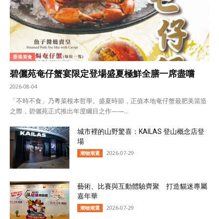
香港美食
碧儷苑奄仔蟹宴限定登場盛夏極鮮全膳一席盡嚐
2026-08-04
「不時不食」乃粵菜根本哲學。盛夏時節，正值本地奄仔蟹最肥美當造
之際，碧儷苑正式推出年度矚目之作——...
城市裡的山野驚喜：KAILAS 登山概念店登
場
2026-07-29
潮物潮選
藝術、比賽與互動體驗齊聚 打造貓迷專屬
嘉年華
2026-07-29
潮物潮選