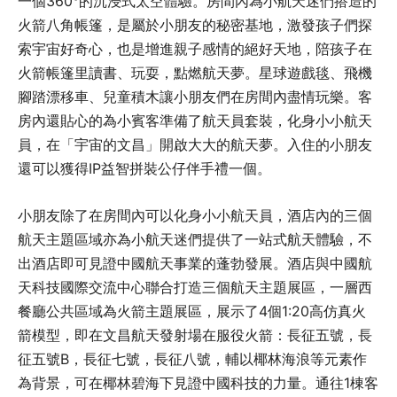
一個360°的沉浸式太空體驗。房間內為小航天迷們搭造的
火箭八角帳篷，是屬於小朋友的秘密基地，激發孩子們探
索宇宙好奇心，也是增進親子感情的絕好天地，陪孩子在
火箭帳篷里讀書、玩耍，點燃航天夢。星球遊戲毯、飛機
腳踏漂移車、兒童積木讓小朋友們在房間內盡情玩樂。客
房內還貼心的為小賓客準備了航天員套裝，化身小小航天
員，在「宇宙的文昌」開啟大大的航天夢。入住的小朋友
還可以獲得IP益智拼裝公仔伴手禮一個。
小朋友除了在房間內可以化身小小航天員，酒店內的三個
航天主題區域亦為小航天迷們提供了一站式航天體驗，不
出酒店即可見證中國航天事業的蓬勃發展。酒店與中國航
天科技國際交流中心聯合打造三個航天主題展區，一層西
餐廳公共區域為火箭主題展區，展示了4個1:20高仿真火
箭模型，即在文昌航天發射場在服役火箭：長征五號，長
征五號B，長征七號，長征八號，輔以椰林海浪等元素作
為背景，可在椰林碧海下見證中國科技的力量。通往1棟客