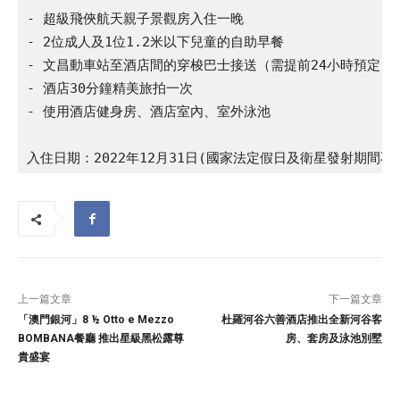
- 超級飛俠航天親子景觀房入住一晚

- 2位成人及1位1.2米以下兒童的自助早餐

- 文昌動車站至酒店間的穿梭巴士接送（需提前24小時預定）

- 酒店30分鐘精美旅拍一次

- 使用酒店健身房、酒店室內、室外泳池

入住日期：2022年12月31日(國家法定假日及衛星發射期間不
上一篇文章
下一篇文章
「澳門銀河」8 ½ Otto e Mezzo
杜羅河谷六善酒店推出全新河谷客
BOMBANA餐廳 推出星級黑松露尊
房、套房及泳池別墅
貴盛宴