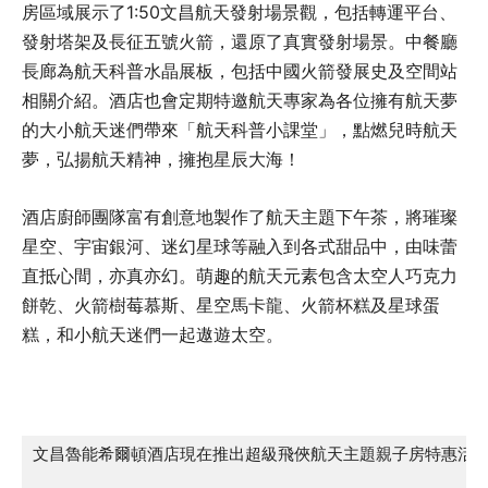
房區域展示了1:50文昌航天發射場景觀，包括轉運平台、
發射塔架及長征五號火箭，還原了真實發射場景。中餐廳
長廊為航天科普水晶展板，包括中國火箭發展史及空間站
相關介紹。酒店也會定期特邀航天專家為各位擁有航天夢
的大小航天迷們帶來「航天科普小課堂」，點燃兒時航天
夢，弘揚航天精神，擁抱星辰大海！
酒店廚師團隊富有創意地製作了航天主題下午茶，將璀璨
星空、宇宙銀河、迷幻星球等融入到各式甜品中，由味蕾
直抵心間，亦真亦幻。萌趣的航天元素包含太空人巧克力
餅乾、火箭樹莓慕斯、星空馬卡龍、火箭杯糕及星球蛋
糕，和小航天迷們一起遨遊太空。
文昌魯能希爾頓酒店現在推出超級飛俠航天主題親子房特惠活動