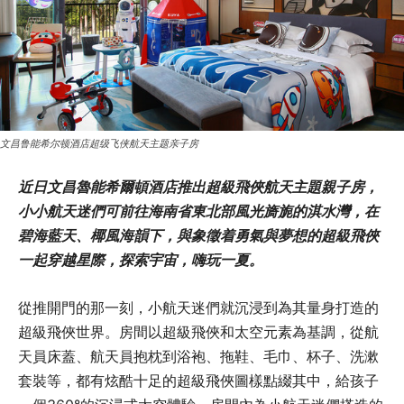
文昌鲁能希尔顿酒店超级飞侠航天主题亲子房
近日文昌魯能希爾頓酒店推出超級飛俠航天主題親子房，
小小航天迷們可前往海南省東北部風光旖旎的淇水灣，在
碧海藍天、椰風海韻下，與象徵着勇氣與夢想的超級飛俠
一起穿越星際，探索宇宙，嗨玩一夏。
從推開門的那一刻，小航天迷們就沉浸到為其量身打造的
超級飛俠世界。房間以超級飛俠和太空元素為基調，從航
天員床蓋、航天員抱枕到浴袍、拖鞋、毛巾、杯子、洗漱
套裝等，都有炫酷十足的超級飛俠圖樣點綴其中，給孩子