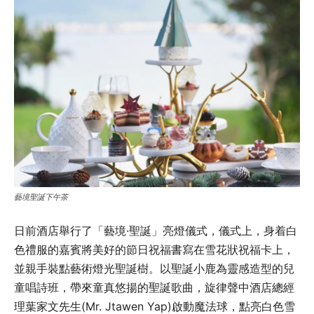
藝境聖誕下午茶
日前酒店舉行了「藝境·聖誕」亮燈儀式，儀式上，身着白
色禮服的嘉賓將美好的節日祝福書寫在雪花狀祝福卡上，
並親手裝點藝術燈光聖誕樹。以聖誕小鹿為靈感造型的兒
童唱詩班，帶來童真悠揚的聖誕歌曲，旋律聲中酒店總經
理葉家文先生(Mr. Jtawen Yap)啟動魔法球，點亮白色雪