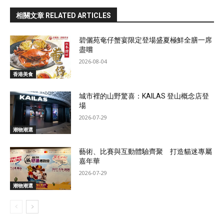
相關文章 RELATED ARTICLES
碧儷苑奄仔蟹宴限定登場盛夏極鮮全膳一席
盡嚐
2026-08-04
香港美食
城市裡的山野驚喜：KAILAS 登山概念店登
場
2026-07-29
潮物潮選
藝術、比賽與互動體驗齊聚 打造貓迷專屬
嘉年華
2026-07-29
潮物潮選