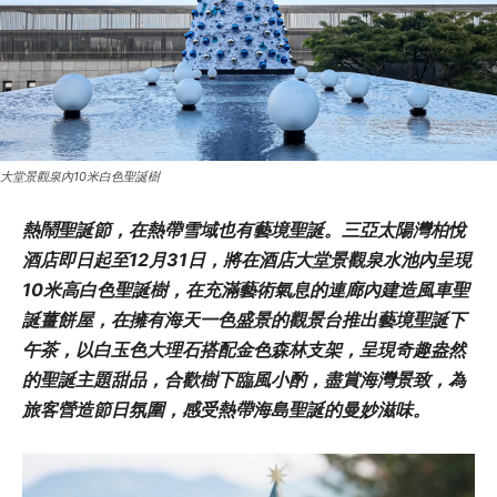
大堂景觀泉內10米白色聖誕樹
熱鬧聖誕節，在熱帶雪域也有藝境聖誕。三亞太陽灣柏悅
酒店即日起至12月31日，將在酒店大堂景觀泉水池內呈現
10米高白色聖誕樹，在充滿藝術氣息的連廊內建造風車聖
誕薑餅屋，在擁有海天一色盛景的觀景台推出藝境聖誕下
午茶，以白玉色大理石搭配金色森林支架，呈現奇趣盎然
的聖誕主題甜品，合歡樹下臨風小酌，盡賞海灣景致，為
旅客營造節日氛圍，感受熱帶海島聖誕的曼妙滋味。