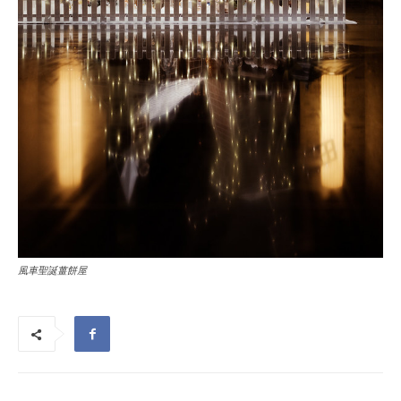
風車聖誕薑餅屋