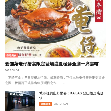
香港美食
碧儷苑奄仔蟹宴限定登場盛夏極鮮全膳一席盡嚐
2026-08-04
「不時不食」乃粵菜根本哲學。盛夏時節，正值本地奄仔蟹最肥美當造
之際，碧儷苑正式推出年度矚目之作——...
城市裡的山野驚喜：KAILAS 登山概念店登
場
2026-07-29
潮物潮選