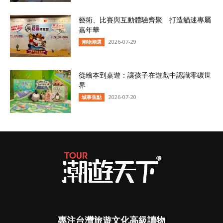
藝術、比賽與互動體驗齊聚 打造貓迷專屬
嘉年華
2026-07-29
潮物潮選
從繪本到桌遊：讓孩子在遊戲中認識零碳世
界
2026-07-20
城事焦點
專注台灣旅遊文化高級讀物