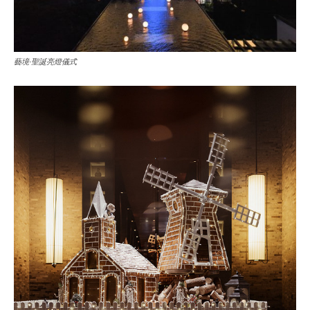
藝境·聖誕亮燈儀式