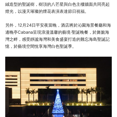
絨造型的聖誕樹，樹頂的八芒星與白色主樓牆面共同亮起
燈光，以漫天璀璨的煙花表演表達節日祝福。
另外，12月24日平安夜當晚，酒店將於沁園海景餐廳和海
邊晚亭Cabana呈現浪漫溫馨的藝境·聖誕晚餐，於旖旎海
灣之畔，感受靜謐海灣和美食盛宴打造的難忘海島聖誕記
憶，於藝境空間悅享海灣白色聖誕季。