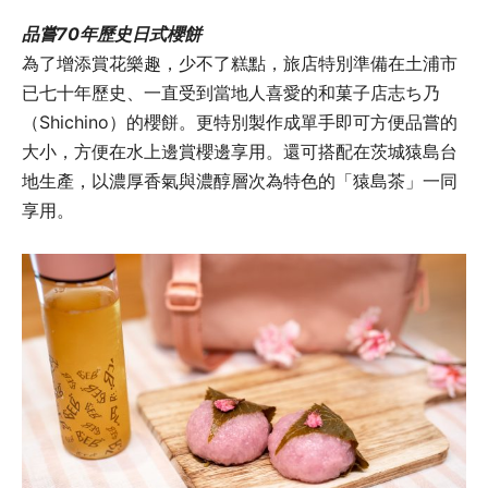
品嘗70年歷史日式櫻餅
為了增添賞花樂趣，少不了糕點，旅店特別準備在土浦市
已七十年歷史、一直受到當地人喜愛的和菓子店志ち乃
（Shichino）的櫻餅。更特別製作成單手即可方便品嘗的
大小，方便在水上邊賞櫻邊享用。還可搭配在茨城猿島台
地生產，以濃厚香氣與濃醇層次為特色的「猿島茶」一同
享用。