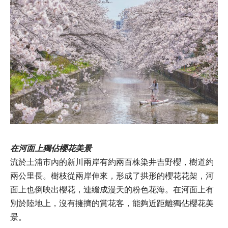
在河面上獨佔櫻花美景
流於土浦市內的新川兩岸有約兩百株染井吉野櫻，樹道約
兩公里長。樹枝從兩岸伸來，形成了拱形的櫻花花架，河
面上也倒映出櫻花，連綴成漫天的粉色花海。在河面上有
別於陸地上，沒有擁擠的賞花客，能夠近距離獨佔櫻花美
景。