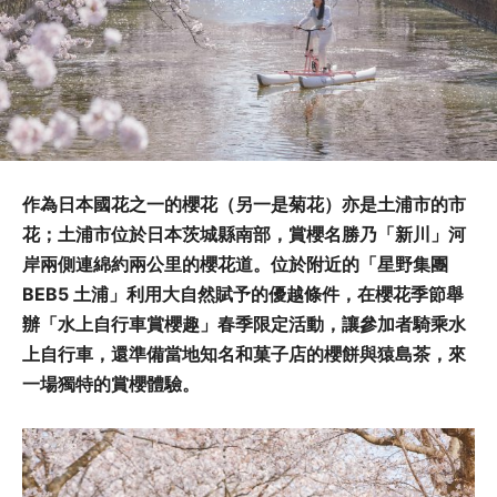
作為日本國花之一的櫻花（另一是菊花）亦是土浦市的市
花；土浦市位於日本茨城縣南部，賞櫻名勝乃「新川」河
岸兩側連綿約兩公里的櫻花道。位於附近的「星野集團
BEB5 土浦」利用大自然賦予的優越條件，在櫻花季節舉
辦「水上自行車賞櫻趣」春季限定活動，讓參加者騎乘水
上自行車，還準備當地知名和菓子店的櫻餅與猿島茶，來
一場獨特的賞櫻體驗。