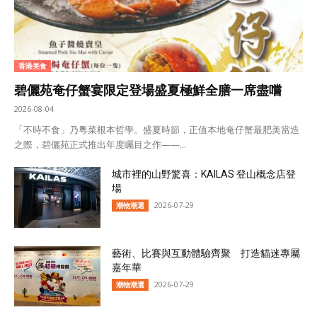
香港美食
碧儷苑奄仔蟹宴限定登場盛夏極鮮全膳一席盡嚐
2026-08-04
「不時不食」乃粵菜根本哲學。盛夏時節，正值本地奄仔蟹最肥美當造
之際，碧儷苑正式推出年度矚目之作——...
城市裡的山野驚喜：KAILAS 登山概念店登
場
2026-07-29
潮物潮選
藝術、比賽與互動體驗齊聚 打造貓迷專屬
嘉年華
2026-07-29
潮物潮選