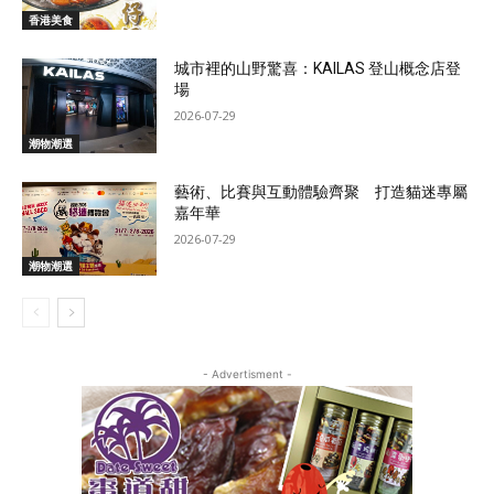
香港美食
城市裡的山野驚喜：KAILAS 登山概念店登
場
2026-07-29
潮物潮選
藝術、比賽與互動體驗齊聚 打造貓迷專屬
嘉年華
2026-07-29
潮物潮選
- Advertisment -