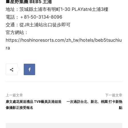
■星野集團 BEB5 土浦
地址：茨城縣土浦市有明町1-30 PLAYatré土浦3樓
電話：＋81‐50-3134-8096
交通：從JR土浦站出口徒歩即可
官方網站：
https://hoshinoresorts.com/zh_tw/hotels/beb5tsuchiu
ra
上一篇文章
下一篇文章
康文處花展送禮品 TVB藝員及港姐造
一次過訪台北、新北、桃園 打卡新熱
像攝影正接受報名
點