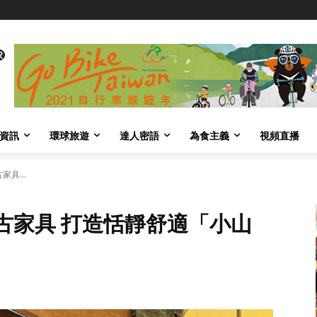
資訊
環球旅遊
達人密語
為食主義
視頻直播
具...
古家具 打造恬靜舒適「小山