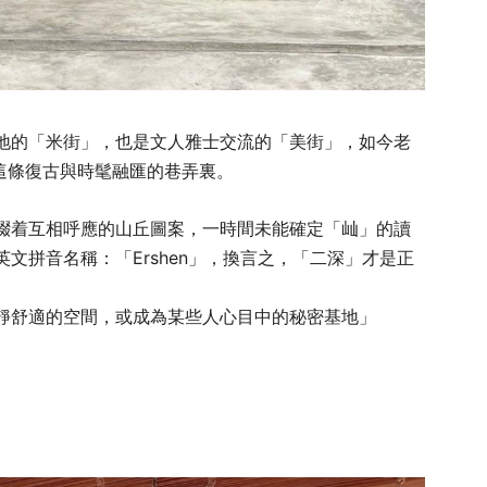
地的「米街」，也是文人雅士交流的「美街」，如今老
身於這條復古與時髦融匯的巷弄裏。
綴着互相呼應的山丘圖案，一時間未能確定「屾」的讀
文拼音名稱：「Ershen」，換言之，「二深」才是正
靜舒適的空間，或成為某些人心目中的秘密基地」