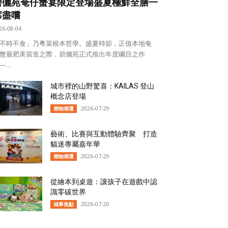
碧儷苑奄仔蟹宴限定登場盛夏極鮮全膳一
席盡嚐
26-08-04
不時不食」乃粵菜根本哲學。盛夏時節，正值本地奄
蟹最肥美當造之際，碧儷苑正式推出年度矚目之作
...
城市裡的山野驚喜：KAILAS 登山
概念店登場
2026-07-29
潮物潮選
藝術、比賽與互動體驗齊聚 打造
貓迷專屬嘉年華
2026-07-29
潮物潮選
從繪本到桌遊：讓孩子在遊戲中認
識零碳世界
2026-07-20
城事焦點