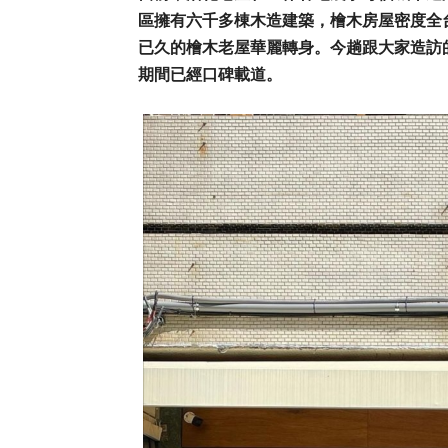
區擁有六千多棟木造建築，檜木房屋密度全
已久的檜木老屋華麗轉身。今趟跟大家造訪的咖
期間已經口碑載道。