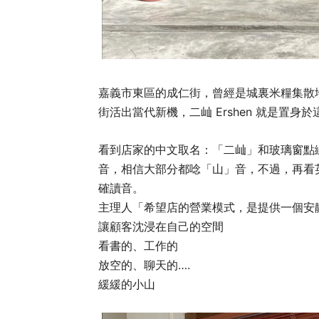
嘉義市東區的成仁街，曾經是城裏米糧集散
街活出當代新機，二屾 Ershen 就是置
看到店家的中文取名：「二屾」和玻璃窗點
音，相信大部分都唸「山」音，不過，再看英
確讀音。
主理人「希望店的營業模式，是提供一個安
讓顧客沈浸在自己的空間
看書的、工作的
放空的、聊天的….
緩緩的小山