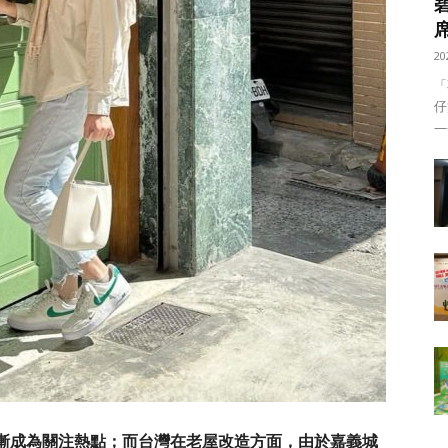
20
「
仔
——
漸成為關注熱點；而台灣在老屋改造方面，由於嘉義城