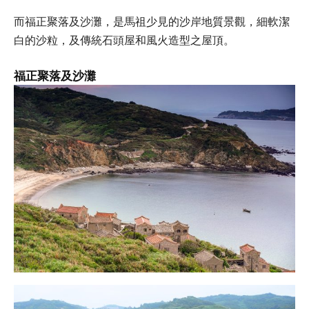
而福正聚落及沙灘，是馬祖少見的沙岸地質景觀，細軟潔
白的沙粒，及傳統石頭屋和風火造型之屋頂。
福正聚落及沙灘