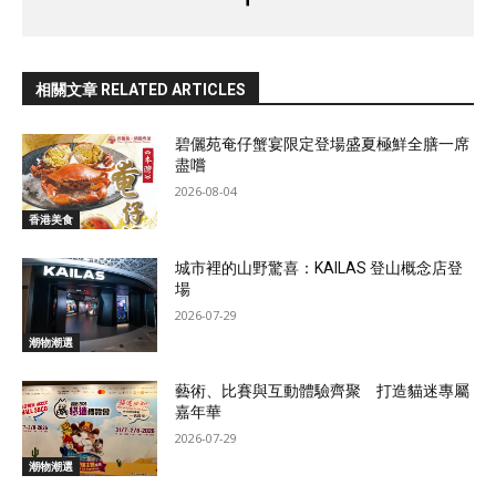
相關文章 RELATED ARTICLES
碧儷苑奄仔蟹宴限定登場盛夏極鮮全膳一席
盡嚐
2026-08-04
香港美食
城市裡的山野驚喜：KAILAS 登山概念店登
場
2026-07-29
潮物潮選
藝術、比賽與互動體驗齊聚 打造貓迷專屬
嘉年華
2026-07-29
潮物潮選