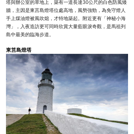
塔與辦公室的草地上，築有一道長達30公尺的白色防風矮
牆，主因是東莒島燈塔位處高地，風勢強勁，為免守燈人
手上煤油燈被風吹熄，才特地築起。附近更有「神秘小海
灣」，入夜造訪更可同時欣賞大量藍眼淚奇觀，是馬祖列
島中最美的臨海步道。
東筥島燈塔