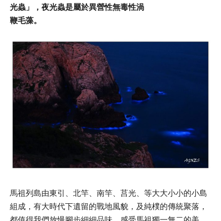
光蟲」，夜光蟲是屬於異營性無毒性渦
鞭毛藻。
馬祖列島由東引、北竿、南竿、莒光、等大大小小的小島
組成，有大時代下遺留的戰地風貌，及純樸的傳統聚落，
都值得我們放慢腳步細細品味，感受馬祖獨一無二的美。