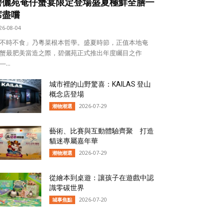
碧儷苑奄仔蟹宴限定登場盛夏極鮮全膳一
席盡嚐
26-08-04
不時不食」乃粵菜根本哲學。盛夏時節，正值本地奄
蟹最肥美當造之際，碧儷苑正式推出年度矚目之作
...
城市裡的山野驚喜：KAILAS 登山
概念店登場
2026-07-29
潮物潮選
藝術、比賽與互動體驗齊聚 打造
貓迷專屬嘉年華
2026-07-29
潮物潮選
從繪本到桌遊：讓孩子在遊戲中認
識零碳世界
2026-07-20
城事焦點