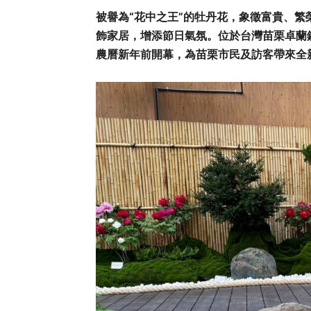
被譽為“花中之王”的牡丹花，象徵富貴、
飾家居，增添節日氣氛。位於台灣苗栗卓蘭
農曆新年前開幕，為苗栗市民及訪客帶來全