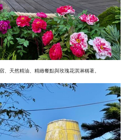
民宿、天然精油、精緻餐點與玫瑰花淇淋稱著。