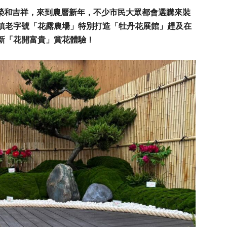
繁榮和吉祥，來到農曆新年，不少市民大眾都會選購來裝
鎮老字號「花露農場」特別打造「牡丹花展館」趕及在
新「花開富貴」賞花體驗！