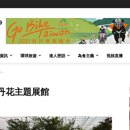
資訊
環球旅遊
達人密語
為食主義
視頻直播
..
丹花主題展館