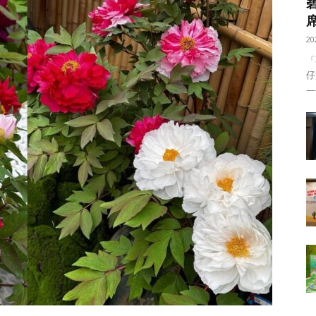
20
「
仔
——