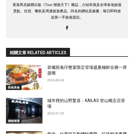
香港馬克媒體出版《Tour 潮遊天下》雜誌，介紹本港及全球各地旅遊
景點、住宿、餐飲及周邊旅遊產品。同名的網站及臉書，每日即時放
送第一手旅遊資訊。
相關文章 RELATED ARTICLES
碧儷苑奄仔蟹宴限定登場盛夏極鮮全膳一席
盡嚐
2026-08-04
香港美食
城市裡的山野驚喜：KAILAS 登山概念店登
場
2026-07-29
潮物潮選
藝術、比賽與互動體驗齊聚 打造貓迷專屬