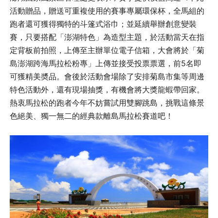
活動贈品，贈送可重複使用的賽事專屬環保杯，全馬組的
跑者還可獲得獨特的斗篷式浴巾；並延續舉辦創意變裝
賽，只要搭配「澎湖特色」為造型主題，於活動當天在指
定背板前拍照，上傳至主辦單位電子信箱，大會將於「菊
島澎湖跨海馬拉松粉專」上傳並接受投票票選，前5名即
可獲精美奬品。會後於活動會場除了安排菊島市集等周邊
特色活動外，還有現場抽獎，有機會將大獎龍蝦帶回家。
熱衷馬拉松的跑者今年不妨嘗試用雙腳跳島，挑戰這條景
色絕美、獨一無二的經典款離島馬拉松賽道吧！