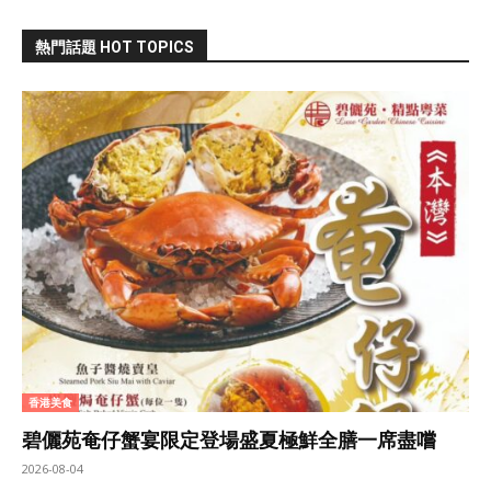
熱門話題 HOT TOPICS
香港美食
碧儷苑奄仔蟹宴限定登場盛夏極鮮全膳一席盡嚐
2026-08-04