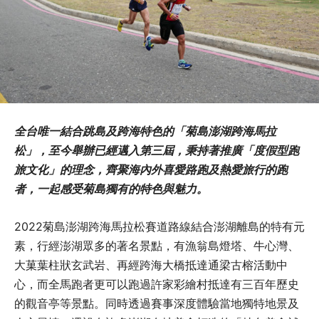
全台唯一結合跳島及跨海特色的「菊島澎湖跨海馬拉
松」，至今舉辦已經邁入第三屆，秉持著推廣「度假型跑
旅文化」的理念，齊聚海內外喜愛路跑及熱愛旅行的跑
者，一起感受菊島獨有的特色與魅力。
2022菊島澎湖跨海馬拉松賽道路線結合澎湖離島的特有元
素，行經澎湖眾多的著名景點，有漁翁島燈塔、牛心灣、
大菓葉柱狀玄武岩、再經跨海大橋抵達通梁古榕活動中
心，而全馬跑者更可以跑過許家彩繪村抵達有三百年歷史
的觀音亭等景點。同時透過賽事深度體驗當地獨特地景及