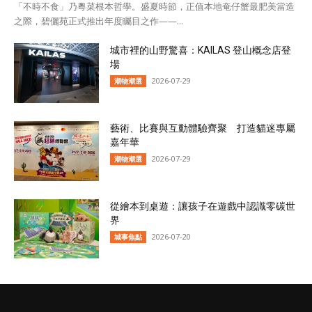
「不時不食」乃粵菜根本哲學。盛夏時節，正值本地奄仔蟹最肥美當造
之際，碧儷苑正式推出年度矚目之作——...
城市裡的山野驚喜：KAILAS 登山概念店登
場
2026-07-29
潮物潮選
藝術、比賽與互動體驗齊聚 打造貓迷專屬
嘉年華
2026-07-29
潮物潮選
從繪本到桌遊：讓孩子在遊戲中認識零碳世
界
2026-07-20
城事焦點