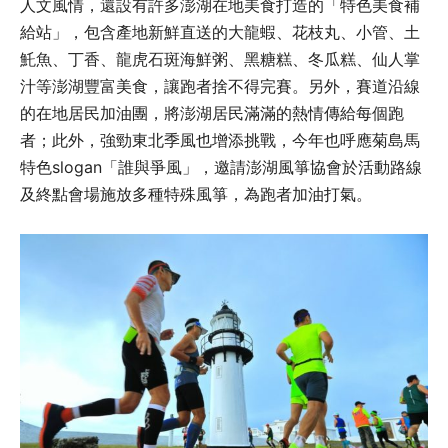
人文風情，還設有許多澎湖在地美食打造的「特色美食補
給站」，包含產地新鮮直送的大龍蝦、花枝丸、小管、土
魠魚、丁香、龍虎石斑海鮮粥、黑糖糕、冬瓜糕、仙人掌
汁等澎湖豐富美食，讓跑者捨不得完賽。另外，賽道沿線
的在地居民加油團，將澎湖居民滿滿的熱情傳給每個跑
者；此外，強勁東北季風也增添挑戰，今年也呼應菊島馬
特色slogan「誰與爭風」，邀請澎湖風箏協會於活動路線
及終點會場施放多種特殊風箏，為跑者加油打氣。