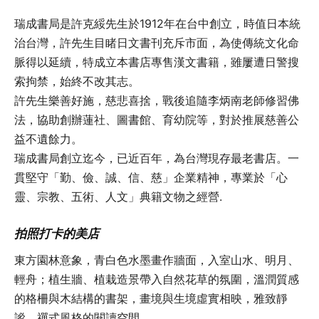
瑞成書局是許克綏先生於1912年在台中創立，時值日本統
治台灣，許先生目睹日文書刊充斥市面，為使傳統文化命
脈得以延續，特成立本書店專售漢文書籍，雖屢遭日警搜
索拘禁，始終不改其志。
許先生樂善好施，慈悲喜捨，戰後追隨李炳南老師修習佛
法，協助創辦蓮社、圖書館、育幼院等，對於推展慈善公
益不遺餘力。
瑞成書局創立迄今，已近百年，為台灣現存最老書店。一
貫堅守「勤、儉、誠、信、慈」企業精神，專業於「心
靈、宗教、五術、人文」典籍文物之經營.
拍照打卡的美店
東方園林意象，青白色水墨畫作牆面，入室山水、明月、
輕舟；植生牆、植栽造景帶入自然花草的氛圍，溫潤質感
的格柵與木結構的書架，畫境與生境虛實相映，雅致靜
謐，禪式風格的閱讀空間。