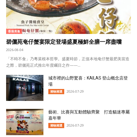
香港美食
碧儷苑奄仔蟹宴限定登場盛夏極鮮全膳一席盡嚐
2026-08-04
「不時不食」乃粵菜根本哲學。盛夏時節，正值本地奄仔蟹最肥美當造
之際，碧儷苑正式推出年度矚目之作——...
城市裡的山野驚喜：KAILAS 登山概念店登
場
2026-07-29
潮物潮選
藝術、比賽與互動體驗齊聚 打造貓迷專屬
嘉年華
2026-07-29
潮物潮選