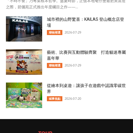
「不時不食」乃粵菜根本哲學。盛夏時節，正值本地奄仔蟹最肥美當造
之際，碧儷苑正式推出年度矚目之作——...
城市裡的山野驚喜：KAILAS 登山概念店登
場
2026-07-29
潮物潮選
藝術、比賽與互動體驗齊聚 打造貓迷專屬
嘉年華
2026-07-29
潮物潮選
從繪本到桌遊：讓孩子在遊戲中認識零碳世
界
2026-07-20
城事焦點