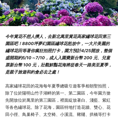
今年賞花不想人擠人，去新北萬里賞花高家繡球花田第三
園區吧！8800坪夢幻園區繡球花怒放中，一大片美麗的
繡球花田等著你瘋狂拍照打卡，園方預計4/25開放，整個
盛開期約5/10～7/10，成人入園費新台幣 200 元、兒童
票新台幣 100 元，壯觀鮮豔花海將從春天一路美至夏季，
是親子旅遊和約會必去之處！
高家繡球花田的花海每年夏季總吸引遊客爭相朝聖拍照，
除了位於陽明山竹子湖畔的第一、第二園區，今年園方搶
先開放位於萬里的第三園區，裡面綻放著白、淺藍、紫紅
等各色繡球花。除了花海，園區特地打造花牆、雙心、花
田小徑、鳥巢椅子、太空椅、小溪流、鞦韆、拱橋等打卡