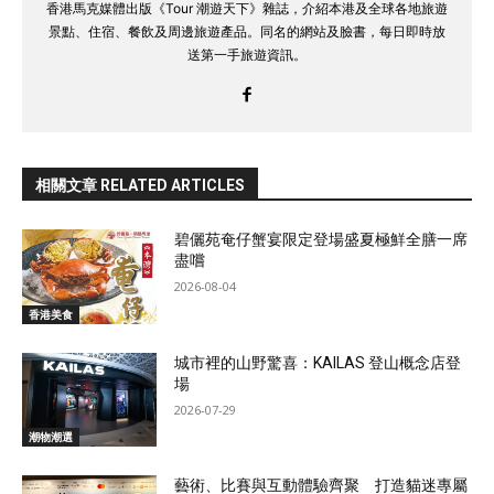
香港馬克媒體出版《Tour 潮遊天下》雜誌，介紹本港及全球各地旅遊
景點、住宿、餐飲及周邊旅遊產品。同名的網站及臉書，每日即時放
送第一手旅遊資訊。
相關文章 RELATED ARTICLES
碧儷苑奄仔蟹宴限定登場盛夏極鮮全膳一席
盡嚐
2026-08-04
香港美食
城市裡的山野驚喜：KAILAS 登山概念店登
場
2026-07-29
潮物潮選
藝術、比賽與互動體驗齊聚 打造貓迷專屬