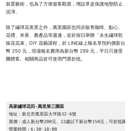
裝置藝術，也為了方便遊客觀賞，增設草皮保護地墊防止
泥濘。
除了繡球花美景之外，萬里園區也同步販售咖啡、點心、
花禮、米香、農產品等週邊，並於假日舉辦「永生繡球乾
燥花花束」DIY 花藝課程，於 LINE線上報名享預約價新台
幣 250 元，現場報名費用為新台幣 299 元，平日只接受
團體客。相關商品皆可使用門票折抵。
高家繡球花田-萬里第三園區
地址：新北市萬里區大坪路32-6號

票價：成人新台幣200元、12歲以下新台幣150元，可折抵園區消
營業時間：6:30-18:00