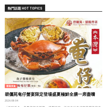
熱門話題 HOT TOPICS
香港美食
碧儷苑奄仔蟹宴限定登場盛夏極鮮全膳一席盡嚐
2026-08-04