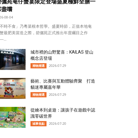
碧儷苑奄仔蟹宴限定登場盛夏極鮮全膳一
席盡嚐
26-08-04
不時不食」乃粵菜根本哲學。盛夏時節，正值本地奄
蟹最肥美當造之際，碧儷苑正式推出年度矚目之作
...
城市裡的山野驚喜：KAILAS 登山
概念店登場
2026-07-29
潮物潮選
藝術、比賽與互動體驗齊聚 打造
貓迷專屬嘉年華
2026-07-29
潮物潮選
從繪本到桌遊：讓孩子在遊戲中認
識零碳世界
2026-07-20
城事焦點