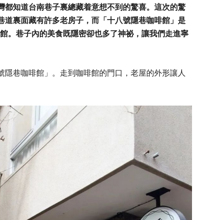
灣都知道台南巷子裏總藏着意想不到的驚喜。這次的驚
巷道裏面藏有許多老房子，而「十八號隱巷咖啡館」是
啡館。巷子內的美食既隱密卻也多了神祕，讓我們走進寧
號隱巷咖啡館」。走到咖啡館的門口，老屋的外形讓人