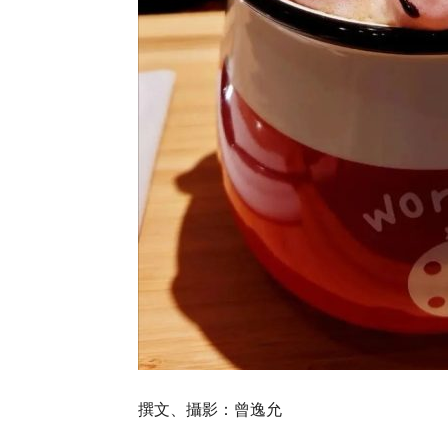
撰文、攝影：曾逸允