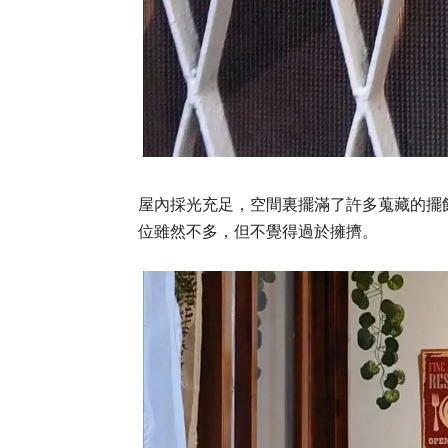
屋內採光充足，空間裏擺滿了許多蒐藏的擺
位雖然不多，但不覺得過於擁擠。