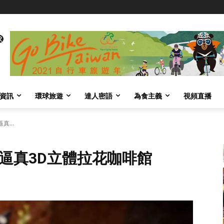
資訊
環球旅遊
達人密語
為食主義
視頻直播
...
逼真3D立體拉花咖啡館