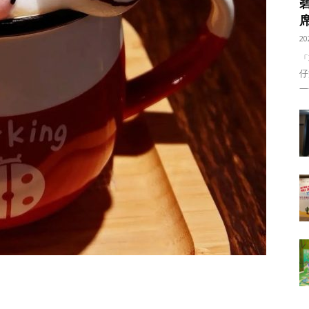
20
「
仔
——