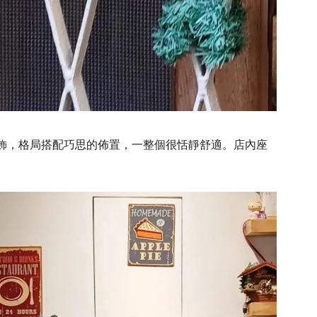
飾，格局搭配巧思的佈置，一整個很恬靜舒適。店內座