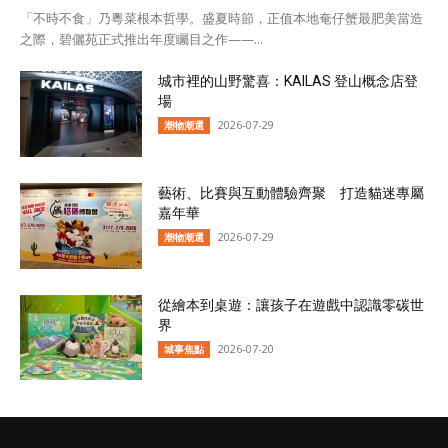
「不時不食」乃粵菜根本哲學。盛夏時節，正值本地奄仔蟹最肥美當造
之際，碧儷苑正式推出年度矚目之作——...
城市裡的山野驚喜：KAILAS 登山概念店登
場
2026-07-29
潮物潮選
藝術、比賽與互動體驗齊聚 打造貓迷專屬
嘉年華
2026-07-29
潮物潮選
從繪本到桌遊：讓孩子在遊戲中認識零碳世
界
2026-07-20
城事焦點