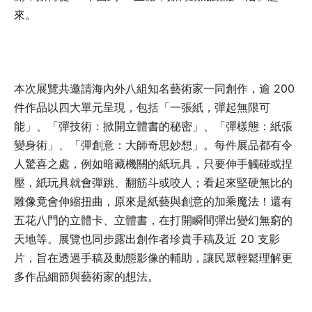
來。
本次展覽共邀請海內外八組知名藝術家一同創作，逾 200
件作品以四大單元呈現，包括「一張紙，彈起無限可
能」、「彈技術：掀開立體書的秘密」、「彈樣態：紙張
變身術」、「彈創意：大師奇思妙想」。每件展品都有令
人驚喜之處，例如暗藏機關的紙玩具，只要伸手觸碰或捏
壓，紙玩具就會彈跳、翻筋斗或咬人；看起來堅硬無比的
雕像竟會伸縮扭曲，原來是紙藝與創意的加乘魔法！還有
五花八門的立體卡、立體書，在打開瞬間彈出變幻無窮的
天地等。展覽也同步露出創作者珍貴手稿及近 20 支影
片，旨在透過手稿及動態影像的輔助，讓民眾輕鬆理解更
多作品細節與藝術家的想法。