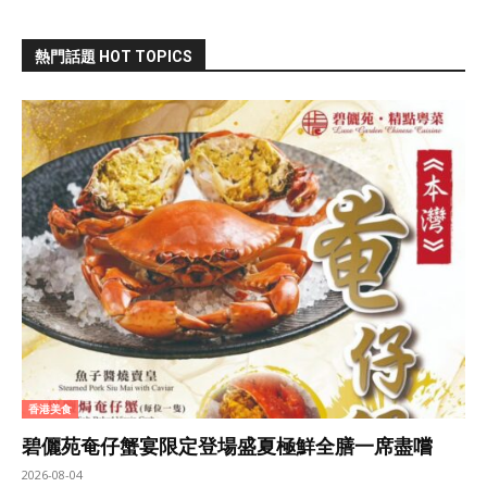
熱門話題 HOT TOPICS
香港美食
碧儷苑奄仔蟹宴限定登場盛夏極鮮全膳一席盡嚐
2026-08-04