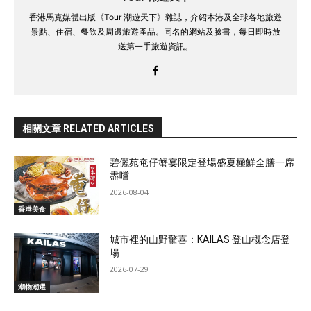
香港馬克媒體出版《Tour 潮遊天下》雜誌，介紹本港及全球各地旅遊
景點、住宿、餐飲及周邊旅遊產品。同名的網站及臉書，每日即時放
送第一手旅遊資訊。
相關文章 RELATED ARTICLES
碧儷苑奄仔蟹宴限定登場盛夏極鮮全膳一席
盡嚐
2026-08-04
香港美食
城市裡的山野驚喜：KAILAS 登山概念店登
場
2026-07-29
潮物潮選