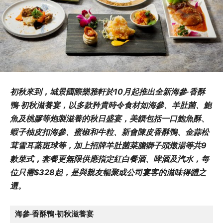
初秋來到，城景國際樂雅軒於10月起推出全新海參‧香酥
鴨‧初秋滋養宴，以多款矜貴時令食材如海參、羊肚菌、鮑
魚及桃膠等炮製滋養的秋日盛宴，美饌包括一口鮑魚酥、
蝦子柚皮扣海參、蜜椒和牛粒、新會陳皮香酥鴨、金蒜松
茸雪耳蒸斑球等，加上招牌羊肚菌菜膽獅子頭燉湯等共9
款菜式，套餐更無限供應指定紅白餐酒、啤酒及汽水，每
位只需$328起，是與親友暢聚或公司宴客的滋味得體之
選。
海參‧香酥鴨‧初秋滋養宴