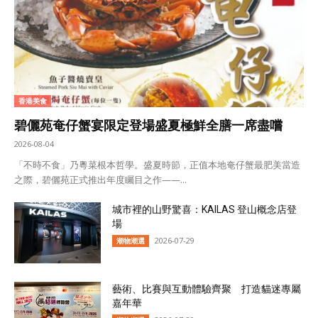
香港美食
碧儷苑奄仔蟹宴限定登場盛夏極鮮全膳一席盡嚐
2026-08-04
「不時不食」乃粵菜根本哲學。盛夏時節，正值本地奄仔蟹最肥美當造
之際，碧儷苑正式推出年度矚目之作——...
城市裡的山野驚喜：KAILAS 登山概念店登
場
2026-07-29
潮物潮選
藝術、比賽與互動體驗齊聚 打造貓迷專屬
嘉年華