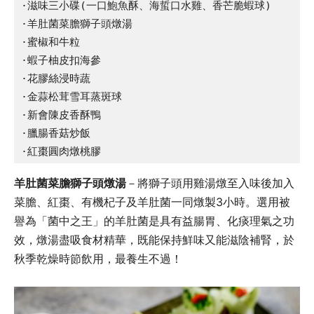
·滋味三小碟(一口鮑魚酥、海蜇口水雞、香芒脆蝦球)

·羊肚菌菜膽獅子頭燉湯

·蜜椒和牛粒

·蝦子柚皮扣海參

·花膠絲浸時蔬

·金蒜松茸雪耳蒸斑球

·新會陳皮香酥鴨

·臘腸香菇炒飯

·紅棗圓肉燉桃膠
羊肚菌菜膽獅子頭燉湯
－將獅子頭用雞湯燉至入味後加入
菜膽、紅棗、有機杞子及羊肚菌一同燉製3小時。選用被
譽為「菌中之王」的羊肚菌是具有益腸胃、化痰理氣之功
效，燉湯盡吸食材精華，既能保持鮮味又能滋陰補腎，於
秋季乾燥時節飲用，最養生不過！