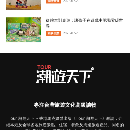
2026-07-29
潮物潮選
從繪本到桌遊：讓孩子在遊戲中認識零碳世
界
2026-07-20
城事焦點
專注台灣旅遊文化高級讀物
Tour 潮遊天下 ~ 香港馬克媒體出版《Tour 潮遊天下》雜誌，介
紹本港及全球各地旅遊景點、住宿、餐飲及周邊旅遊產品。同名的