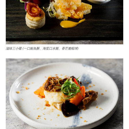
滋味三小碟 (一口鮑魚酥、海蜇口水雞、香芒脆蝦球)