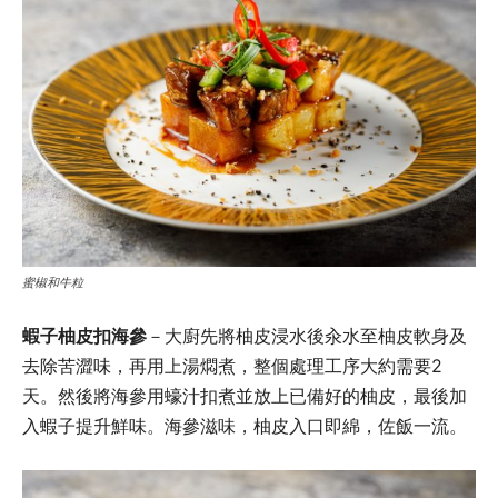
蜜椒和牛粒
蝦子柚皮扣海參
－大廚先將柚皮浸水後汆水至柚皮軟身及
去除苦澀味，再用上湯燜煮，整個處理工序大約需要2
天。然後將海參用蠔汁扣煮並放上已備好的柚皮，最後加
入蝦子提升鮮味。海參滋味，柚皮入口即綿，佐飯一流。