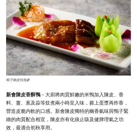
蝦子柚皮扣海參
新會陳皮香酥鴨
－大廚將肉質鮮嫩的米鴨加入陳皮、香
料、薑、葱及蒜等炆煮兩小時至入味，搽上蛋漿再炸香，
營造皮脆内軟的口感。新會陳皮獨特的幽香氣味與鴨子緊
緻的肉質配合相宜，陳皮亦有化痰止咳及健脾理氣之功
效，最適合初秋享用。