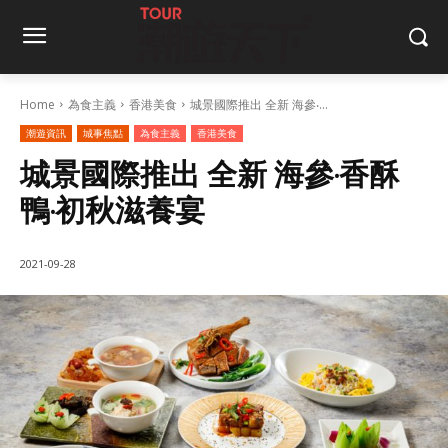
Home
為食主義
香港美食
城景國際推出 全新 海參‧...
潮遊資訊
城事焦點
為食主義
香港美食
城景國際推出 全新 海參‧香酥
鴨‧初秋滋養宴
2021-09-28