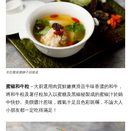
羊肚菌菜膽獅子頭燉湯
蜜椒和牛粒
－大廚選用肉質鮮嫩爽滑且牛味香濃的和牛，
將和牛粒及薯仔粒加入以蜜糖及黑椒秘製成的蜜椒汁於鍋
中快炒。美饌醬汁惹味，鑊氣十足且色彩斑斕，不論大人
小朋友都一定吃得滿足！