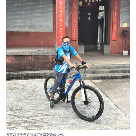
有三百多年歷史的法定古蹟居石侯公祠。