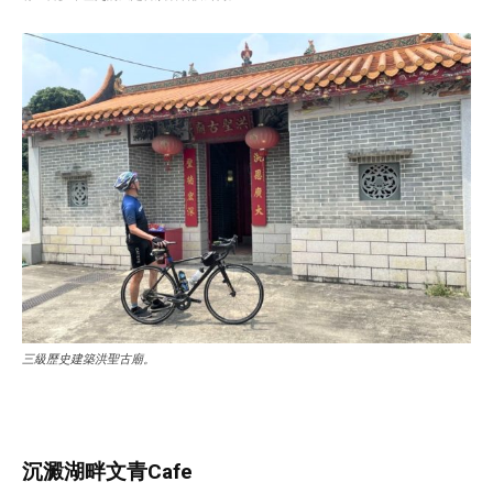
三級歷史建築洪聖古廟。
沉澱湖畔文青
Cafe