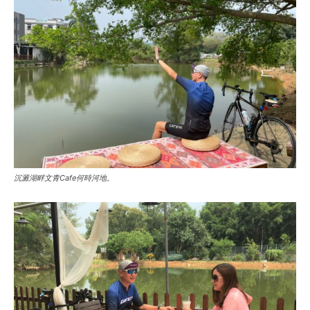
沉澱湖畔文青Cafe何時河地。