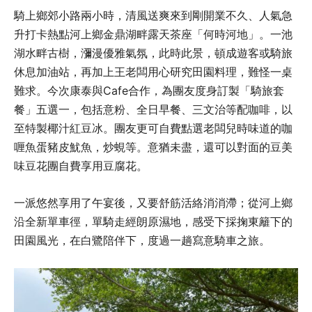
騎上鄉郊小路兩小時，清風送爽來到剛開業不久、人氣急
升打卡熱點河上鄉金鼎湖畔露天茶座「何時河地」。一池
湖水畔古樹，瀰漫優雅氣氛，此時此景，頓成遊客或騎旅
休息加油站，再加上王老闆用心研究田園料理，難怪一桌
難求。今次康泰與Cafe合作，為團友度身訂製「騎旅套
餐」五選一，包括意粉、全日早餐、三文治等配咖啡，以
至特製椰汁紅豆冰。團友更可自費點選老闆兒時味道的咖
喱魚蛋豬皮魷魚，炒蜆等。意猶未盡，還可以對面的豆美
味豆花團自費享用豆腐花。
一派悠然享用了午宴後，又要舒筋活絡消消滯；從河上鄉
沿全新單車徑，單騎走經朗原濕地，感受下採掬東籬下的
田園風光，在白鷺陪伴下，度過一趟寫意騎車之旅。