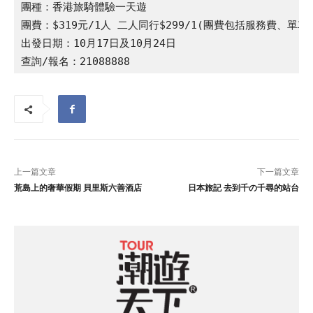
團種：香港旅騎體驗一天遊

團費：$319元/1人 二人同行$299/1(團費包括服務費、單車
出發日期：10月17日及10月24日

查詢/報名：21088888
上一篇文章
下一篇文章
荒島上的奢華假期 貝里斯六善酒店
日本旅記 去到千の千尋的站台