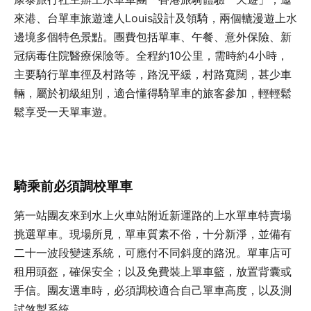
來港、台單車旅遊達人Louis設計及領騎，兩個轆漫遊上水
邊境多個特色景點。團費包括單車、午餐、意外保險、新
冠病毒住院醫療保險等。全程約10公里，需時約4小時，
主要騎行單車徑及村路等，路況平緩，村路寬闊，甚少車
輛，屬於初級組別，適合懂得騎單車的旅客參加，輕輕鬆
鬆享受一天單車遊。
騎乘前必須調校單車
第一站團友來到水上火車站附近新運路的上水單車特賣場
挑選單車。現場所見，單車質素不俗，十分新淨，並備有
二十一波段變速系統，可應付不同斜度的路況。單車店可
租用頭盔，確保安全；以及免費裝上單車籃，放置背囊或
手信。團友選車時，必須調校適合自己單車高度，以及測
試煞掣系統。