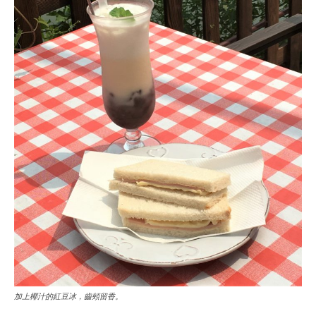
加上椰汁的紅豆冰，齒頰留香。