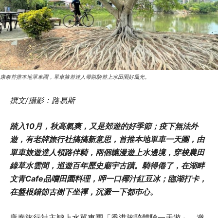
康泰首推本地單車團，單車旅遊達人帶路騎遊上水田園好風光。
撰文/攝影：路易斯
踏入
10
月，秋高氣爽，又是郊遊的好季節；疫下無法外
遊，有老牌旅行社搞搞新意思，首推本地單車一天團，由
單車旅遊達人領路伴騎，兩個轆漫遊上水邊境，穿梭農田
綠草水雲間，巡遊百年歷史廟宇古蹟。騎得倦了，在湖畔
文青
Cafe
品嚐田園料理，呷一口椰汁紅豆冰；臨湖打卡，
在盤根錯節古樹下坐襌，沉澱一下都巿心。
康泰旅行社主辧上水單車團「香港旅騎體驗一天遊」，邀