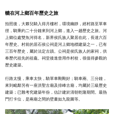
轆在河上鄉百年歷史之旅
拍照後，大夥兒騎入得月樓村，環境幽靜，經村路至單車
徑，騎乘約二十分鐘來到河上鄉，進入一趟歷史之旅。河
上鄉位處雙魚河得名，新界侯氏族人聚居在此，長達六百
年歷史。村前的居石侯公祠是河上鄉地標建築之一，已有
三百年歷史，屬於法定古蹟。公祠是侯氏族人的家祠，供
奉歷代祖先的祖龕。祠堂後進曾用作村校，很值得參觀的
歷史建築。
行路太慢，乘車太快，騎單車剛剛好；騎車兩、三分鐘，
來到毗鄰另有一座洪聖古廟及排峰古廟，均屬於三級歷史
建築；已難考究建築年份，估計建於清朝乾隆期間。最熱
門打卡位，是兩廟之間的壁畫如九龍圖等。