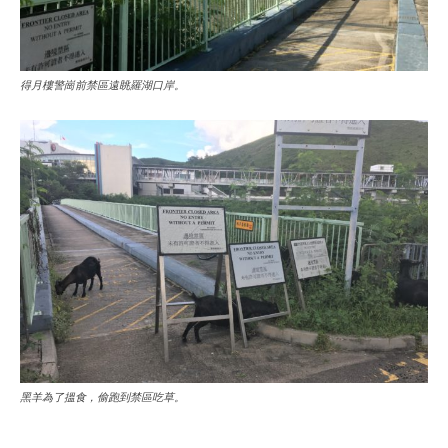
得月樓警崗前禁區遠眺羅湖口岸。
黑羊為了搵食，偷跑到禁區吃草。