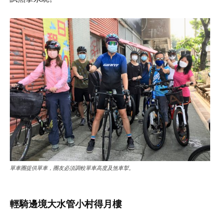
單車團提供單車，團友必須調較單車高度及煞車掣。
輕騎邊境大水管小村得月樓