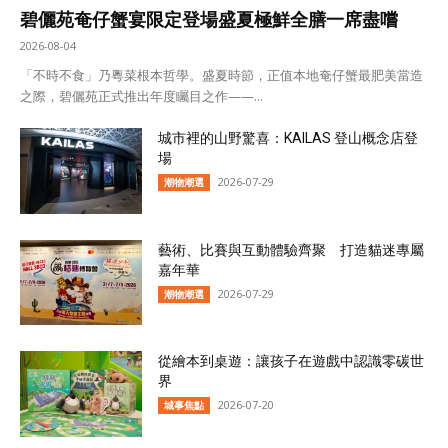
碧儷苑奄仔蟹宴限定登場盛夏極鮮全膳一席盡嚐
2026-08-04
「不時不食」乃粵菜根本哲學。盛夏時節，正值本地奄仔蟹最肥美當造
之際，碧儷苑正式推出年度矚目之作——...
城市裡的山野驚喜：KAILAS 登山概念店登
場
2026-07-29
潮物潮選
藝術、比賽與互動體驗齊聚 打造貓迷專屬
嘉年華
2026-07-29
潮物潮選
從繪本到桌遊：讓孩子在遊戲中認識零碳世
界
2026-07-20
城事焦點