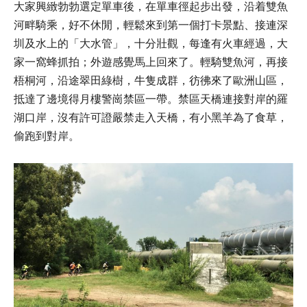
大家興緻勃勃選定單車後，在單車徑起步出發，沿着雙魚
河畔騎乘，好不休閒，輕鬆來到第一個打卡景點、接連深
圳及水上的「大水管」，十分壯觀，每逢有火車經過，大
家一窩蜂抓拍；外遊感覺馬上回來了。輕騎雙魚河，再接
梧桐河，沿途翠田綠樹，牛隻成群，彷彿來了歐洲山區，
抵達了邊境得月樓警崗禁區一帶。禁區天橋連接對岸的羅
湖口岸，沒有許可證嚴禁走入天橋，有小黑羊為了食草，
偷跑到對岸。