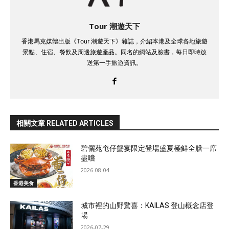
Tour 潮遊天下
香港馬克媒體出版《Tour 潮遊天下》雜誌，介紹本港及全球各地旅遊
景點、住宿、餐飲及周邊旅遊產品。同名的網站及臉書，每日即時放
送第一手旅遊資訊。
相關文章 RELATED ARTICLES
碧儷苑奄仔蟹宴限定登場盛夏極鮮全膳一席
盡嚐
2026-08-04
香港美食
城市裡的山野驚喜：KAILAS 登山概念店登
場
2026-07-29