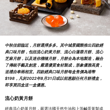
中秋佳節臨近，月餅選擇多多。其中城景國際推出四款經
典口味月餅，包括流心奶黃月餅、流心白蓮蓉月餅、流心
芝麻月餅，以及迷你榴槤月餅，月餅全為本地製造，融合
了傳統手藝及創意，嚴選優質食材製成，形象優雅高貴，
送禮自奉兩相宜。四款經典口味月餅每盒售價為港幣
$198，凡於2022年8月31日或以前惠顧任何月餅禮盒，
即享買四盒送一盒優惠。
流心奶黃月餅
經典流心奶黃月餅，嚴選法國天然牛油和上等鹹蛋黃製成