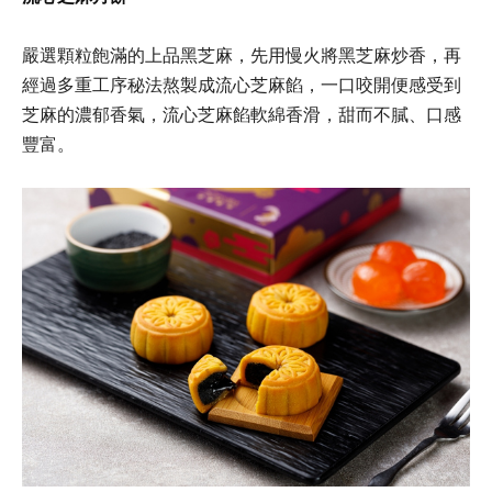
嚴選顆粒飽滿的上品黑芝麻，先用慢火將黑芝麻炒香，再
經過多重工序秘法熬製成流心芝麻餡，一口咬開便感受到
芝麻的濃郁香氣，流心芝麻餡軟綿香滑，甜而不膩、口感
豐富。