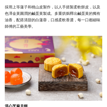
採用上等蓮子和桃山皮製作，以人手搓製柔軟餅皮，以及
色澤金黃圓潤的鹹蛋黃製成。多重烘焗釋出鹹蛋黃的獨有
油香，配搭清甜的白蓮蓉，口感柔軟香濃，每一口都細味
師傅的工藝美學。
流心芝麻月餅