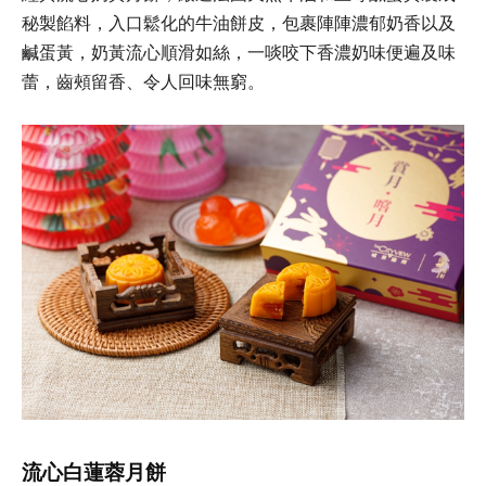
秘製餡料，入口鬆化的牛油餅皮，包裹陣陣濃郁奶香以及
鹹蛋黃，奶黃流心順滑如絲，一啖咬下香濃奶味便遍及味
蕾，齒頰留香、令人回味無窮。
流心白蓮蓉月餅