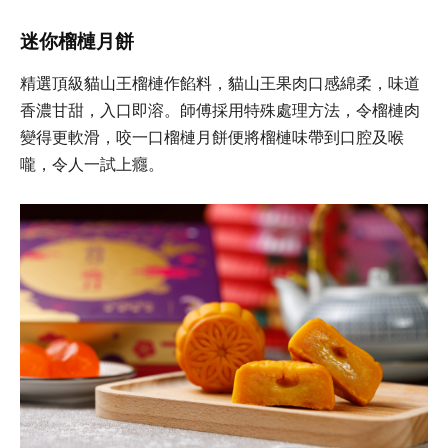
迷你榴槤月餅
精選頂級貓山王榴槤作餡料，貓山王果肉口感綿柔，味道
香濃甘甜，入口即溶。師傅採用特殊處理方法，令榴槤肉
變得更軟滑，咬一口榴槤月餅便將榴槤味帶到口腔及喉
嚨，令人一試上癮。