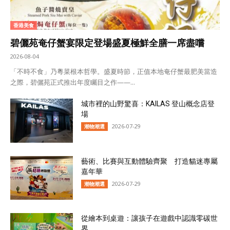
香港美食
碧儷苑奄仔蟹宴限定登場盛夏極鮮全膳一席盡嚐
2026-08-04
「不時不食」乃粵菜根本哲學。盛夏時節，正值本地奄仔蟹最肥美當造
之際，碧儷苑正式推出年度矚目之作——...
城市裡的山野驚喜：KAILAS 登山概念店登
場
2026-07-29
潮物潮選
藝術、比賽與互動體驗齊聚 打造貓迷專屬
嘉年華
2026-07-29
潮物潮選
從繪本到桌遊：讓孩子在遊戲中認識零碳世
界