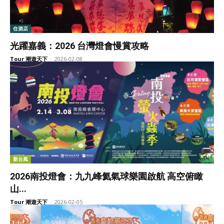
住酒店
光躍嘉義：2026 台灣燈會慢賞攻略
Tour 潮遊天下
-
2026-02-08
新台風
2026南投燈會：九九峰氦氣球樂園啟航 高空俯瞰
山...
Tour 潮遊天下
-
2026-02-05