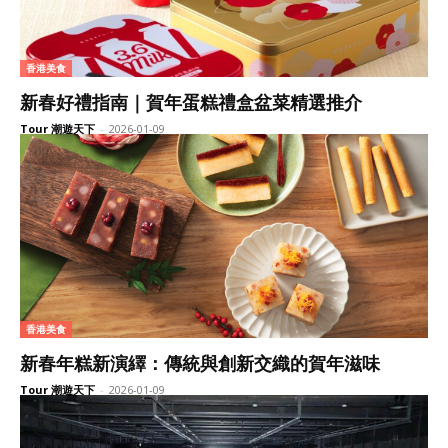
香港美食
新春好禮指南｜賀年蛋糕禮盒盆菜精選推介
Tour 潮遊天下
-
2026-01-09
香港美食
新春年糕新演繹：傳統與創新交織的賀年滋味
Tour 潮遊天下
-
2026-01-09