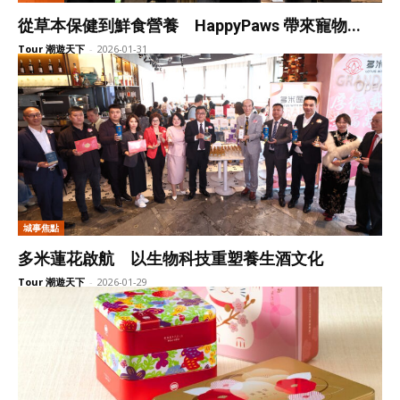
從草本保健到鮮食營養 HappyPaws 帶來寵物...
Tour 潮遊天下
-
2026-01-31
城事焦點
多米蓮花啟航 以生物科技重塑養生酒文化
Tour 潮遊天下
-
2026-01-29