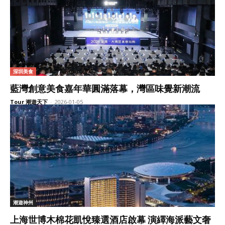
深圳美食
藍灣創意美食嘉年華圓滿落幕，灣區味覺新潮流
Tour 潮遊天下
-
2026-01-05
潮遊神州
上海世博木棉花凱悅臻選酒店啟幕 演繹海派藝文奢