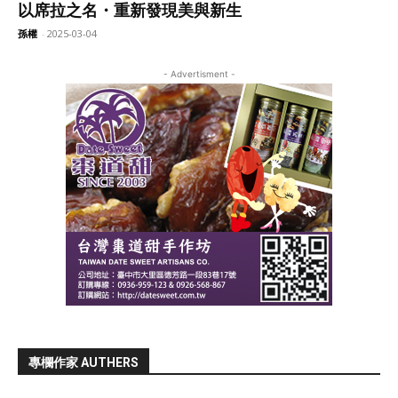
以席拉之名・重新發現美與新生
孫權
-
2025-03-04
- Advertisment -
專欄作家 AUTHERS