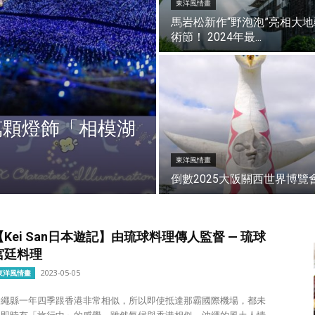
東洋風情畫
馬岩松新作“野泡泡”亮相大地
術節！ 2024年最...
萬顆燈飾「相模湖
東洋風情畫
倒數2025大阪關西世界博覽
【Kei San日本遊記】由琉球料理傳人監督 — 琉球
宮廷料理
2023-05-05
東洋風情畫
沖繩縣一年四季跟香港非常相似，所以即使抵達那霸國際機場，都未
必即時有「旅行中」的感覺。雖然氣候與香港相似，沖繩的風土人情