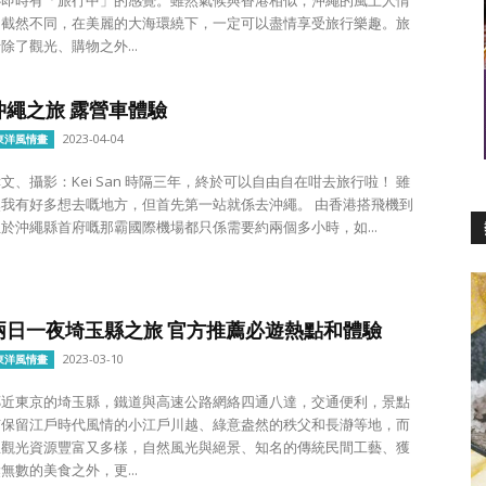
卻截然不同，在美麗的大海環繞下，一定可以盡情享受旅行樂趣。旅
除了觀光、購物之外...
沖繩之旅 露營車體驗
2023-04-04
東洋風情畫
攝影：Kei San 時隔三年，終於可以自由自在咁去旅行啦！ 雖
我有好多想去嘅地方，但首先第一站就係去沖繩。 由香港搭飛機到
位於沖繩縣首府嘅那霸國際機場都只係需要約兩個多小時，如...
兩日一夜埼玉縣之旅 官方推薦必遊熱點和體驗
2023-03-10
東洋風情畫
鄰近東京的埼玉縣，鐵道與高速公路網絡四通八達，交通便利，景點
有保留江戶時代風情的小江戶川越、綠意盎然的秩父和長瀞等地，而
且觀光資源豐富又多樣，自然風光與絕景、知名的傳統民間工藝、獲
無數的美食之外，更...