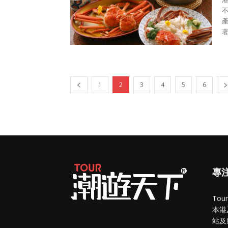
著
1
2
3
4
5
6
專
To
本港
站及