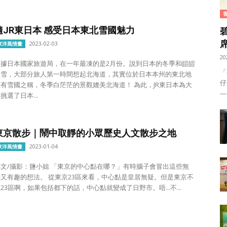
隨JR東日本 感受日本東北雪國魅力
2023-02-03
東洋風情畫
20
根據日本國家旅遊局，在一年最凍的是2月份。說到日本的冬季和皚皚
「
白雪，大部分旅人第一時間想起北海道，其實位於日本本州的東北地
仔
區有雪國之稱，冬季白茫茫的景觀媲美北海道！ 為此，JR東日本為大
——
挑選了日本...
東京散步｜鬧中取靜的小眾歷史人文散步之地
2023-01-04
東洋風情畫
攝影：鹽小姐 「東京的中心點在哪？」有時腦子會冒出這些無
趣的想法。 從東京23區來看，中心點是皇居無疑。但是東京不
23區啊，如果包括都下的話，中心點就變成了日野市。唔...不...