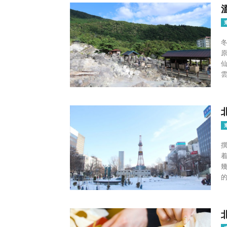
雲
撰文/
的