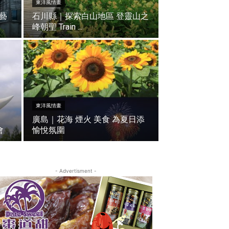
東洋風情畫
藝
石川縣｜探索白山地區 登靈山之
峰朝聖 Train ...
東洋風情畫
廣島｜花海 煙火 美食 為夏日添
會
愉悅氛圍
- Advertisment -