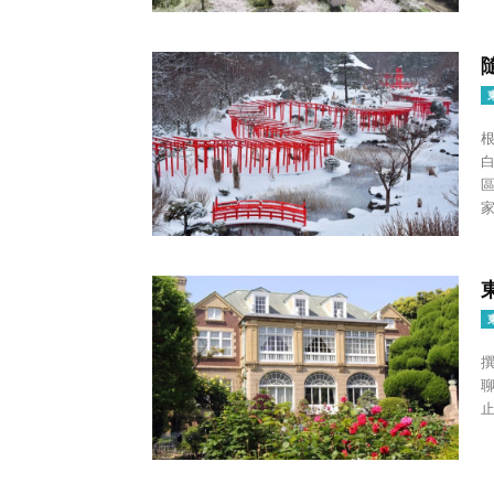
家
撰文/
聊又有
止