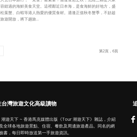
不容錯過的海鮮美食天堂。這裡鄰近日本海，是食海鮮的好地方，盛
產松葉蟹、白蝦等港人熱愛的優質食材。適逢正值秋冬蟹季，不妨趁
旅遊開放，將下趟旅...
第2頁，6頁
注台灣旅遊文化高級讀物
追
ur 潮遊天下 ~ 香港馬克媒體出版《Tour 潮遊天下》雜誌，介紹
及全球各地旅遊景點、住宿、餐飲及周邊旅遊產品。同名的網
臉書，每日即時放送第一手旅遊資訊。