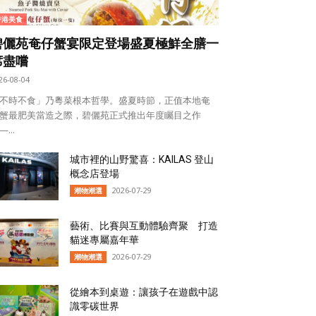
香港美食
碧儷苑奄仔蟹宴限定登場盛夏極鮮全膳一
席盡嚐
26-08-04
不時不食」乃粵菜根本哲學。盛夏時節，正值本地奄
蟹最肥美當造之際，碧儷苑正式推出年度矚目之作
...
城市裡的山野驚喜：KAILAS 登山
概念店登場
2026-07-29
潮物潮選
藝術、比賽與互動體驗齊聚 打造
貓迷專屬嘉年華
2026-07-29
潮物潮選
從繪本到桌遊：讓孩子在遊戲中認
識零碳世界