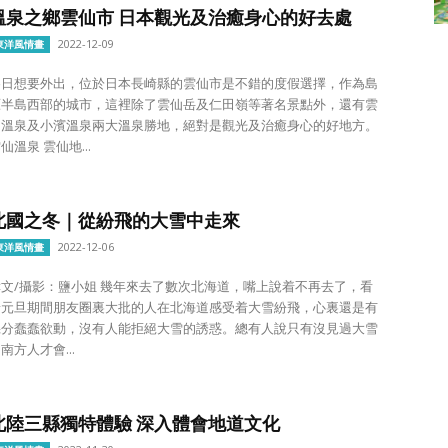
溫泉之鄉雲仙市 日本觀光及治癒身心的好去處
2022-12-09
東洋風情畫
冬日想要外出，位於日本長崎縣的雲仙市是不錯的度假選擇，作為島
原半島西部的城市，這裡除了雲仙岳及仁田嶺等著名景點外，還有雲
仙溫泉及小濱溫泉兩大溫泉勝地，絕對是觀光及治癒身心的好地方。
仙溫泉 雲仙地...
北國之冬｜從紛飛的大雪中走來
2022-12-06
東洋風情畫
攝影：鹽小姐 幾年來去了數次北海道，嘴上說着不再去了，看
着元旦期間朋友圈裏大批的人在北海道感受着大雪紛飛，心裏還是有
幾分蠢蠢欲動，沒有人能拒絕大雪的誘惑。總有人說只有沒見過大雪
南方人才會...
北陸三縣獨特體驗 深入體會地道文化