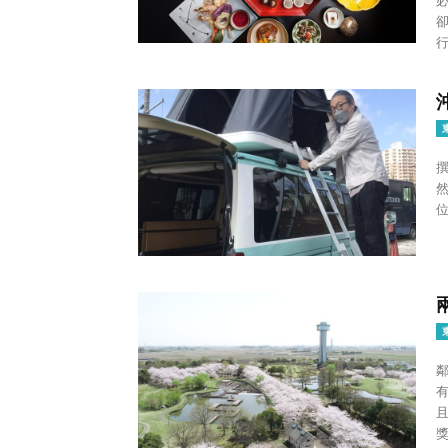
行
撰文、
然
獎