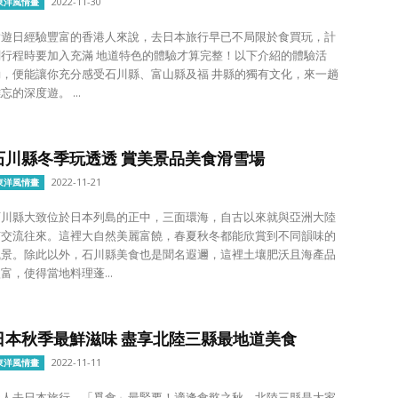
2022-11-30
東洋風情畫
對遊日經驗豐富的香港人來說，去日本旅行早已不局限於食買玩，計
劃行程時要加入充滿 地道特色的體驗才算完整！以下介紹的體驗活
動，便能讓你充分感受石川縣、富山縣及福 井縣的獨有文化，來一趟
忘的深度遊。 ...
石川縣冬季玩透透 賞美景品美食滑雪場
2022-11-21
東洋風情畫
石川縣大致位於日本列島的正中，三面環海，自古以來就與亞洲大陸
有交流往來。這裡大自然美麗富饒，春夏秋冬都能欣賞到不同韻味的
風景。除此以外，石川縣美食也是聞名遐邇，這裡土壤肥沃且海產品
富，使得當地料理蓬...
日本秋季最鮮滋味 盡享北陸三縣最地道美食
2022-11-11
東洋風情畫
港人去日本旅行，「覓食」最緊要！適逢食慾之秋，北陸三縣是大家