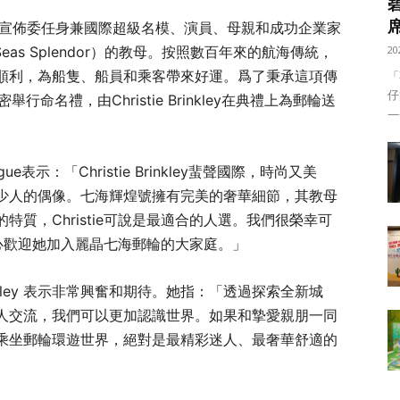
宣佈委任身兼國際超級名模、演員、母親和成功企業家
 Seas Splendor）的教母。按照數百年來的航海傳統，
20
順利，為船隻、船員和乘客帶來好運。爲了秉承這項傳
「
仔
行命名禮，由Christie Brinkley在典禮上為郵輪送
——
e表示：「Christie Brinkley蜚聲國際，時尚又美
少人的偶像。七海輝煌號擁有完美的奢華細節，其教母
質，Christie可說是最適合的人選。我們很榮幸可
並衷心歡迎她加入麗晶七海郵輪的大家庭。」
rinkley 表示非常興奮和期待。她指：「透過探索全新城
人交流，我們可以更加認識世界。如果和摯愛親朋一同
乘坐郵輪環遊世界，絕對是最精彩迷人、最奢華舒適的