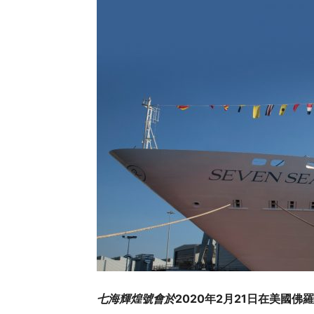
七海輝煌號會於
2020
年
2
月
21
日在美國佛羅