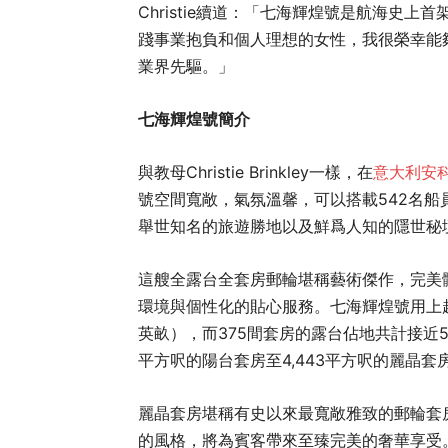
Christie續道：「七海輝煌號是航海史
踐事業抱負和個人理想的女性，我很榮幸能夠成為
業界先驅。」
七海輝煌號簡介
與教母Christie Brinkley一樣，在
意大利安
號空間寬敞，氣氛溫馨，可以搭載542名船
舉世知名的旅遊勝地以及鮮爲人知的隱世秘
這艘全露台全套房郵輪堪稱藝術傑作，完美
環境與個性化的貼心服務。七海輝煌號用上超
英畝），而375間套房的露台佔地共計接近5
平方呎的陽台套房至4,443平方呎的麗晶套
麗晶套房堪稱有史以來最寬敞雅致的郵輪套房
的風格，將為賓客帶來至臻完美的奢華享受