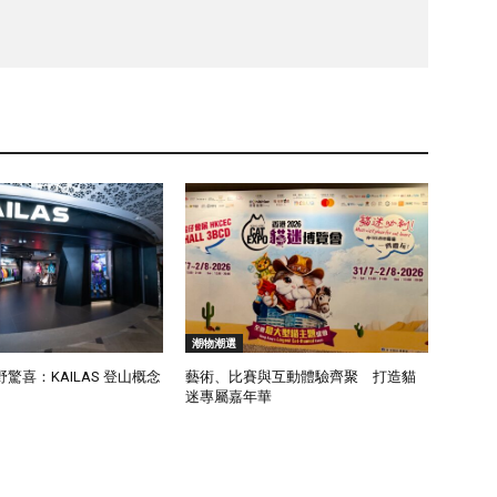
潮物潮選
驚喜：KAILAS 登山概念
藝術、比賽與互動體驗齊聚 打造貓
迷專屬嘉年華