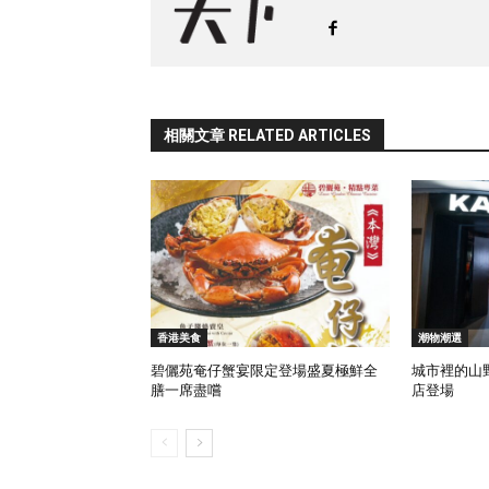
相關文章 RELATED ARTICLES
香港美食
潮物潮選
碧儷苑奄仔蟹宴限定登場盛夏極鮮全
城市裡的山野
膳一席盡嚐
店登場