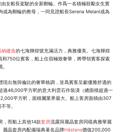
上首架由女船長駕駛的全新郵輪。作爲一名積極鼓勵女生實
郵輪的教母，一同見證船長Serena Melani成為
科納建造
的七海輝煌號充滿活力，典雅優美。七海輝煌
員和750位賓客，船上住宿極致奢華，將帶領賓客探索
境。
體現出無與倫比的奢華格調，並爲賓客呈獻優雅舒適的
過46,000平方呎的意大利雲石作裝潢（總面積超過一
2,000平方呎，面積屬業界最大。船上客房面積由307
房不等。
，而船上其他14款
套房
流露與麗晶套房同樣典雅華麗
。麗晶套房內配備瑞典著名品牌
Hästens
價值200,000