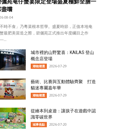
碧儷苑奄仔蟹宴限定登場盛夏極鮮全膳一
席盡嚐
26-08-04
不時不食」乃粵菜根本哲學。盛夏時節，正值本地奄
蟹最肥美當造之際，碧儷苑正式推出年度矚目之作
...
城市裡的山野驚喜：KAILAS 登山
概念店登場
2026-07-29
潮物潮選
藝術、比賽與互動體驗齊聚 打造
貓迷專屬嘉年華
2026-07-29
潮物潮選
從繪本到桌遊：讓孩子在遊戲中認
識零碳世界
2026-07-20
城事焦點