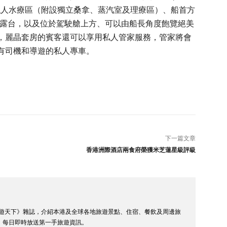
務的私人水療區（附設獨立桑拿、蒸汽室及理療區）、船首方
繞式露台，以及位於駕駛艙上方、可以由船長角度飽覽絕美
，麗晶套房的賓客還可以享用私人管家服務，管家將會
有司機和導遊的私人專車。
下一篇文章
香港洲際酒店兩食府榮獲米芝蓮星級評級
 潮遊天下》雜誌，介紹本港及全球各地旅遊景點、住宿、餐飲及周邊旅
，每日即時放送第一手旅遊資訊。