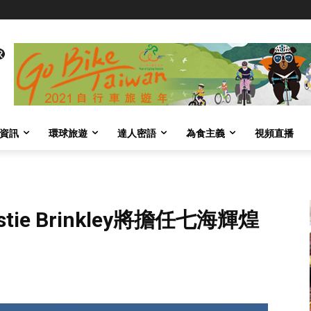
資訊
環球旅遊
達人密語
為食主義
視頻直播
tie Brinkley將擔任七海輝煌