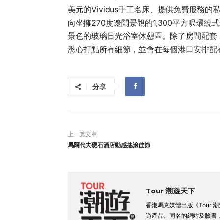
美元的Vividus手工名床、提供免費服
向坐擁270度遼闊景觀的1,300平方呎環
景色的玻璃日光浴室休憩區。除了房間配套
悉心打點所有細節，並會在每個港口安排配
分享
上一篇文章
馬爾代夫硬石酒店動感搖滾佳節
Tour 潮遊天下
香港馬克媒體出版《Tour
遊產品。同名的網站及臉書