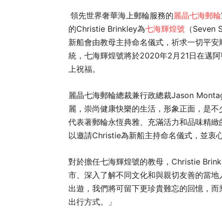
領先世界奢華海上郵輪服務的
麗晶七海郵輪
的Christie Brinkley為
七海輝煌號
（Seven
新船會由教母主持命名儀式，祈求一切平安
統，七海輝煌號將於2020年2月21日在邁阿密舉
上祝福。
麗晶七海郵輪總裁兼行政總裁Jason Montagu
麗，崇尚健康快樂的生活，形象正面，是不
代表著郵輪永恆典雅、充滿活力和品味精緻的特
以邀請Christie為新船主持命名儀式，
對於擔任七海輝煌號的教母，Christie B
市、深入了解不同文化和與親切友善的當地
出遊，我們將可留下更珍貴難忘的回憶，而
出行方式。」