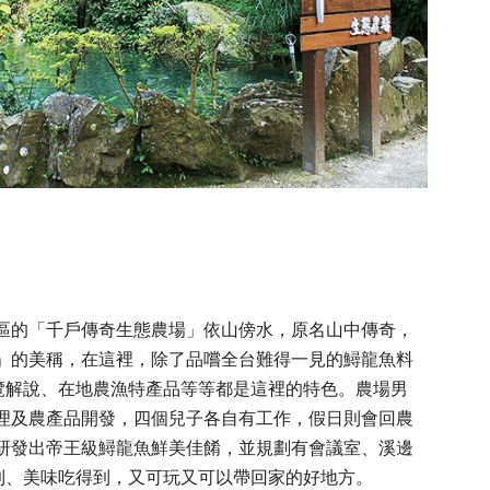
區的「千戶傳奇生態農場」依山傍水，原名山中傳奇，
」的美稱，在這裡，除了品嚐全台難得一見的鱘龍魚料
導覽解說、在地農漁特產品等等都是這裡的特色。農場男
理及農產品開發，四個兒子各自有工作，假日則會回農
研發出帝王級鱘龍魚鮮美佳餚，並規劃有會議室、溪邊
到、美味吃得到，又可玩又可以帶回家的好地方。