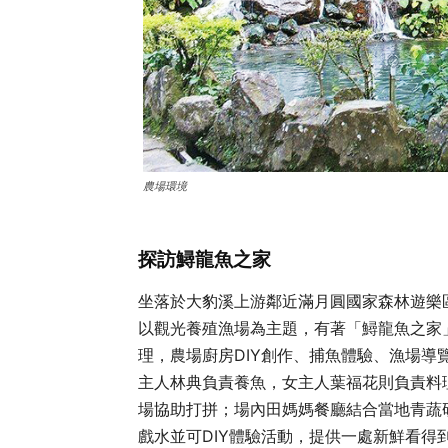
農場環境
探訪鱘龍魚之家
坐落於大豹溪上游鄰近滿月圓國家森林遊樂
以觀光養殖漁場為主題，有著「鱘龍魚之家
理，農場廚房DIY創作、捕魚體驗、漁場
主人林典負責養魚，女主人葉福花則負責料
場協助打拼；場內田媽媽餐廳結合當地青蔬
戲水並可DIY體驗活動，提供一處新鮮看得